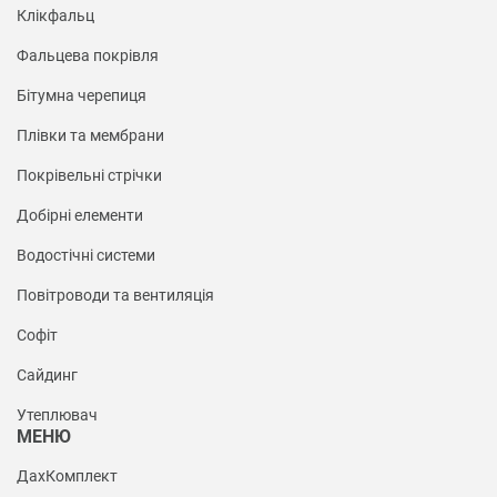
Клікфальц
Фальцева покрівля
Бітумна черепиця
Плівки та мембрани
Покрівельні стрічки
Добірні елементи
Водостічні системи
Повітроводи та вентиляція
Софіт
Сайдинг
Утеплювач
МЕНЮ
ДахКомплект