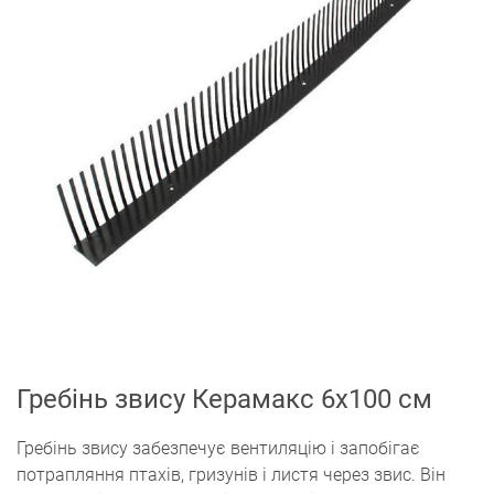
Гребінь звису Керамакс 6x100 cм
Гребінь звису забезпечує вентиляцію і запобігає
потрапляння птахів, гризунів і листя через звис. Він