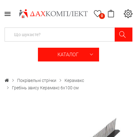
0
КАТАЛОГ
Покрівельні стрічки
Керамакс
Гребінь звису Керамакс 6x100 cм