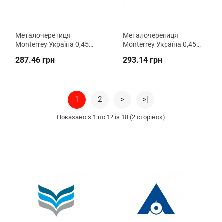
Металочерепиця
Металочерепиця
Monterrey Україна 0,45
Monterrey Україна 0,45
мм PEMA (Zn 100) ВК
мм PEMA (Zn 140) ВК
287.46 грн
293.14 грн
Металіка
Металіка
1
2
>
>|
Показано з 1 по 12 із 18 (2 сторінок)