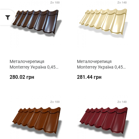
Металочерепиця
Металочерепиця
Monterrey Україна 0,45
Monterrey Україна 0,45
мм PE (Zn 100) ВК
мм PE (Zn 140) ВК
280.02 грн
281.44 грн
Металіка
Металіка