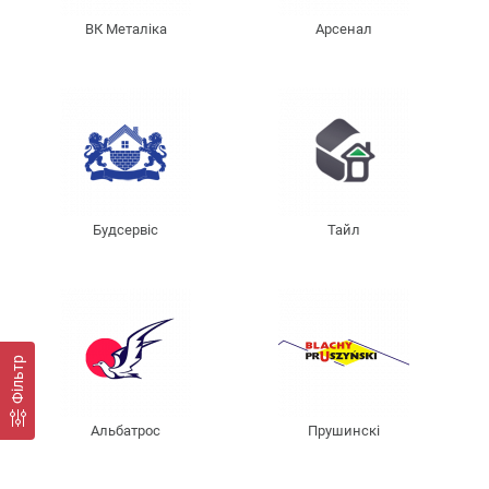
ВК Металіка
Арсенал
Будсервіс
Тайл
Фільтр
Альбатрос
Прушинскі