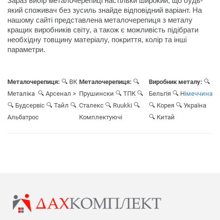
Зараз вибір металочерепиці настільки широкий, що будь-
який споживач без зусиль знайде відповідний варіант. На 
нашому сайті представлена металочерепиця з металу 
кращих виробників світу, а також є можливість підібрати 
необхідну товщину матеріалу, покриття, колір та інші 
Металочерепиця:
🔍 ВК
Металочерепиця:
🔍
Виробник металу:
🔍
Металіка
🔍 Арсенал
>
Прушински
🔍 ТПК
🔍
Бельгія
🔍 Н
імеччина
🔍 Будсервіс
🔍 Тайл
🔍
Сталекс
🔍 Ruukki
🔍
🔍 Корея
🔍 Україна
Альбатрос
Комплектуюч
і
🔍 Китай