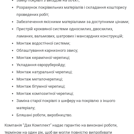
Замір покрівлі з виїздом на об'єкт;
Розрахунок покрівельних матеріалів і складання кошторису
проведених робіт;
Забезпечення якісними матеріалами за доступними цінами;
Пристрій кроквяної системи односхилих, двосхилих,
ламаних, вальмових, шатрових і мансардних конструкцій;
Монтаж водостічної системи;
Облаштування карнизного звису;
Монтаж керамічної черепиці;
Укладання євроруберойду;
Монтаж натуральної черепиці;
Монтаж металочерепиці;
Монтаж бітумної черепиці;
Монтаж композитної черепиці;
Заміна старої покрівлі з шиферу на покрівлю з іншого
матеріалу;
Бляшані роботи, виробництво.
Компанія “Дах Комплект" надає гарантію на виконані роботи,
терміном на один рік, щоб ви могли повністю випробувати