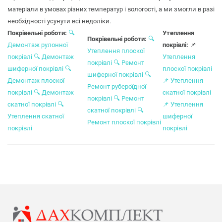
матеріали в умовах різних температур і вологості, а ми змогли в разі
необхідності усунути всі недоліки.
Покрівельні роботи:
🔍
Утеплення
Покрівельні роботи:
🔍
Демонтаж рулонної
покрівлі:
📌
Утеплення плоскої
покрівлі
🔍
Демонтаж
Утеплення
покрівлі
🔍
Ремонт
шиферної покрівлі
🔍
плоскої покрівлі
шиферної покрівлі
🔍
Демонтаж плоскої
📌
Утеплення
Ремонт рубероїдної
покрівлі
🔍
Демонтаж
скатної покрівлі
покрівлі
🔍
Ремонт
скатної покрівлі
🔍
📌
Утеплення
скатної покрівлі
🔍
Утеплення скатної
шиферної
Ремонт плоскої покрівлі
покрівлі
покрівлі