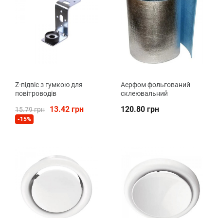
Z-підвіс з гумкою для
Аерфом фольгований
повітроводів
склеювальний
13.42 грн
120.80 грн
15.79 грн
-15%