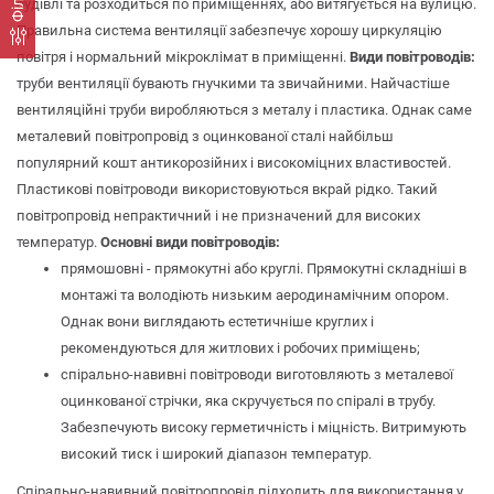
будівлі та розходиться по приміщеннях, або витягується на вулицю.
Правильна система вентиляції забезпечує хорошу циркуляцію
повітря і нормальний мікроклімат в приміщенні.
Види повітроводів:
труби вентиляції бувають гнучкими та звичайними. Найчастіше
вентиляційні труби виробляються з металу і пластика. Однак саме
металевий повітропровід з оцинкованої сталі найбільш
популярний кошт антикорозійних і високоміцних властивостей.
Пластикові повітроводи використовуються вкрай рідко. Такий
повітропровід непрактичний і не призначений для високих
температур.
Основні види повітроводів:
прямошовні - прямокутні або круглі. Прямокутні складніші в
монтажі та володіють низьким аеродинамічним опором.
Однак вони виглядають естетичніше круглих і
рекомендуються для житлових і робочих приміщень;
спірально-навивні повітроводи виготовляють з металевої
оцинкованої стрічки, яка скручується по спіралі в трубу.
Забезпечують високу герметичність і міцність. Витримують
високий тиск і широкий діапазон температур.
Спірально-навивний повітропровід підходить для використання у