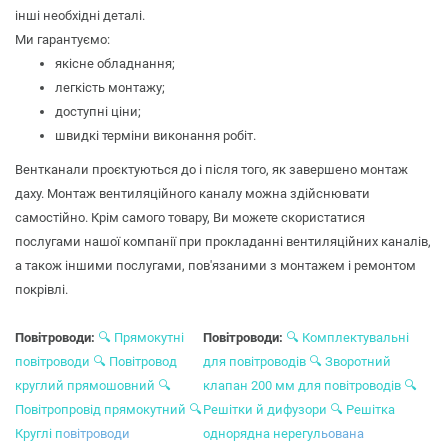
інші необхідні деталі.
Ми гарантуємо:
якісне обладнання;
легкість монтажу;
доступні ціни;
швидкі терміни виконання робіт.
Вентканали проєктуються до і після того, як завершено монтаж
даху. Монтаж вентиляційного каналу можна здійснювати
самостійно. Крім самого товару, Ви можете скористатися
послугами нашої компанії при прокладанні вентиляційних каналів,
а також іншими послугами, пов'язаними з монтажем і ремонтом
покрівлі.
Повітроводи:
🔍 Прямокутні
Повітроводи:
🔍 Комплектувальні
повітроводи
🔍 Повітровод
для повітроводів
🔍 Зворотний
круглий прямошовний
🔍
клапан 200 мм для повітроводів
🔍
Повітропровід прямокутний
🔍
Решітки й дифузори
🔍 Решітка
Круглі п
овітроводи
однорядна нерегул
ь
ована