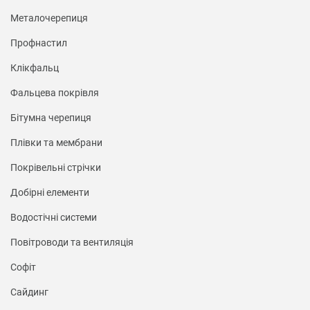
Металочерепиця
Профнастил
Клікфальц
Фальцева покрівля
Бітумна черепиця
Плівки та мембрани
Покрівельні стрічки
Добірні елементи
Водостічні системи
Повітроводи та вентиляція
Софіт
Сайдинг