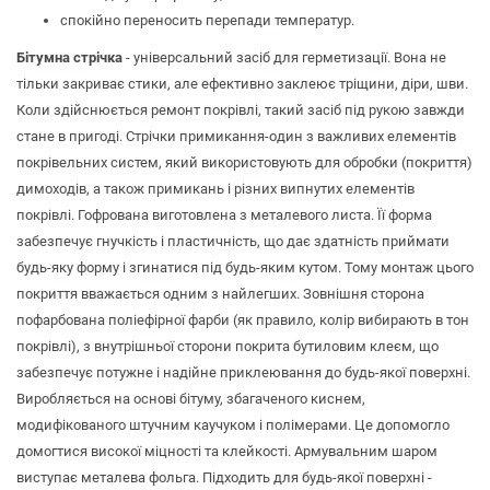
спокійно переносить перепади температур.
Бітумна стрічка
- універсальний засіб для герметизації. Вона не
тільки закриває стики, але ефективно заклеює тріщини, діри, шви.
Коли здійснюється ремонт покрівлі, такий засіб під рукою завжди
стане в пригоді. Стрічки примикання-один з важливих елементів
покрівельних систем, який використовують для обробки (покриття)
димоходів, а також примикань і різних випнутих елементів
покрівлі. Гофрована виготовлена з металевого листа. Її форма
забезпечує гнучкість і пластичність, що дає здатність приймати
будь-яку форму і згинатися під будь-яким кутом. Тому монтаж цього
покриття вважається одним з найлегших. Зовнішня сторона
пофарбована поліефірної фарби (як правило, колір вибирають в тон
покрівлі), з внутрішньої сторони покрита бутиловим клеєм, що
забезпечує потужне і надійне приклеювання до будь-якої поверхні.
Виробляється на основі бітуму, збагаченого киснем,
модифікованого штучним каучуком і полімерами. Це допомогло
домогтися високої міцності та клейкості. Армувальним шаром
виступає металева фольга. Підходить для будь-якої поверхні -