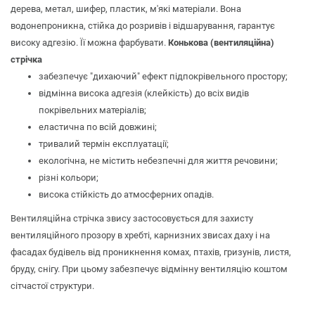
дерева, метал, шифер, пластик, м'які матеріали. Вона
водонепроникна, стійка до розривів і відшарування, гарантує
високу адгезію. Її можна фарбувати.
Конькова (вентиляційна)
стрічка
забезпечує "дихаючий" ефект підпокрівельного простору;
відмінна висока адгезія (клейкість) до всіх видів
покрівельних матеріалів;
еластична по всій довжині;
тривалий термін експлуатації;
екологічна, не містить небезпечні для життя речовини;
різні кольори;
висока стійкість до атмосферних опадів.
Вентиляційна стрічка звису застосовується для захисту
вентиляційного прозору в хребті, карнизних звисах даху і на
фасадах будівель від проникнення комах, птахів, гризунів, листя,
бруду, снігу. При цьому забезпечує відмінну вентиляцію коштом
сітчастої структури.