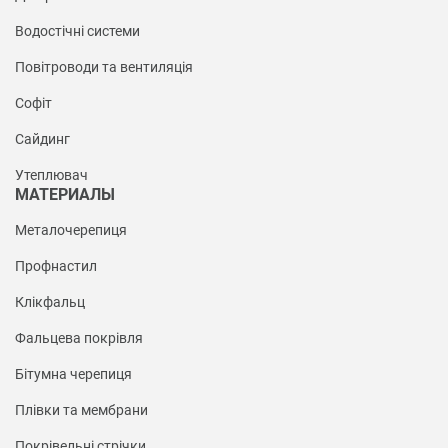
Водостічні системи
Повітроводи та вентиляція
Софіт
Сайдинг
Утеплювач
МАТЕРИАЛЫ
Металочерепиця
Профнастил
Клікфальц
Фальцева покрівля
Бітумна черепиця
Плівки та мембрани
Покрівельні стрічки