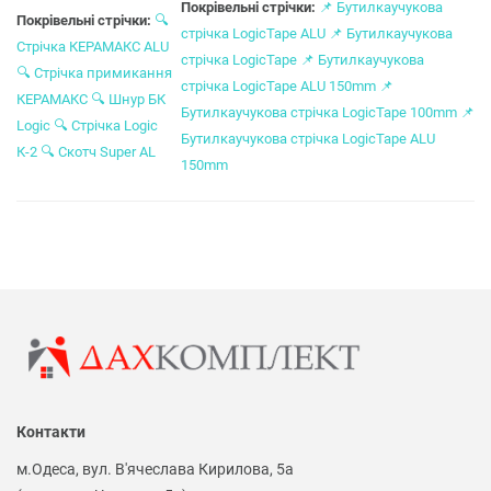
Покрівельні стрічки:
📌
Бутилкаучукова
Покрівельні стрічки:
🔍
стрічка LogicTape ALU
📌
Бутилкаучукова
Стрічка КЕРАМАКС ALU
стрічка LogicTape
📌
Бутилкаучукова
🔍
Стрічка примикання
стрічка LogicTape ALU 150mm
📌
КЕРАМАКС
🔍
Шнур БК
Бутилкаучукова стрічка LogicTape 100mm
📌
Logic
🔍
Стрічка Logic
Бутилкаучукова стрічка LogicTape ALU
К-2
🔍
Скотч Super AL
150mm
Контакти
м.Одеса, вул. В'ячеслава Кирилова, 5а