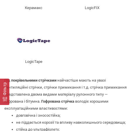
Керамакс
LogicFIX
LogicTape
Під
покрівельними стрічками
найчастіше мають на увазі
Фільтр
вентиляційні стрічки, стрічки примикання і т.д. стрічка примикання
представлена двома видами матеріалу рулонного типу —
гофрована і бітумна.
Гофрована стрічка
володіє хорошими
експлуатаційними властивостями:
довговічна і зносостійка;
не піддається корозії та впливу навколишнього середовища;
стійка до ультрафіолету;