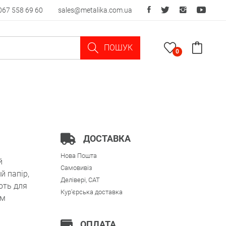
067 558 69 60
sales@metalika.com.ua
ПОШУК
0
ДОСТАВКА
Нова Пошта
й
Самовивіз
й папір,
Делівері, CAT
ють для
Кур'єрська доставка
ем
ОПЛАТА