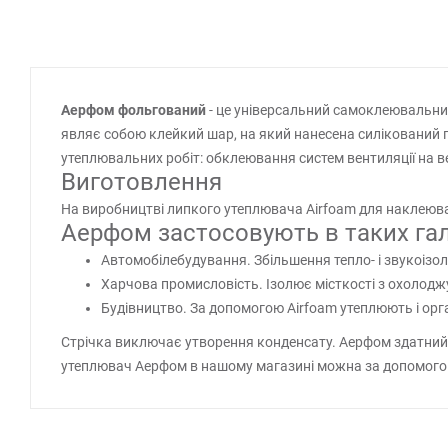
Аерфом фольгований
- це універсальний самоклеювальн
являє собою клейкий шар, на який нанесена силікований п
утеплювальних робіт: обклеювання систем вентиляції на ве
Виготовлення
На виробництві липкого утеплювача Airfoam для наклеюван
Аерфом застосовують в таких гал
Автомобілебудування. Збільшення тепло- і звукоізол
Харчова промисловість. Ізолює місткості з охолод
Будівництво. За допомогою Airfoam утеплюють і орг
Стрічка виключає утворення конденсату. Аерфом здатний 
утеплювач Аерфом в нашому магазині можна за допомогою