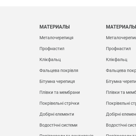
МАТЕРИАЛЫ
МАТЕРИАЛ
Металочерепиця
Металочерепи
Профнастил
Профнастил
Клікфальц
Клікфальц
Фальцева покрівля
Фальцева покр
Бітумна черепиця
Бітумна череп
Плівки та мембрани
Плівки та мем
Покрівельні стрічки
Покрівельні ст
Добірні елементи
Добірні елеме
Водостічні системи
Водостічні сис
Повітроводи та вентиляція
Повітроводи т