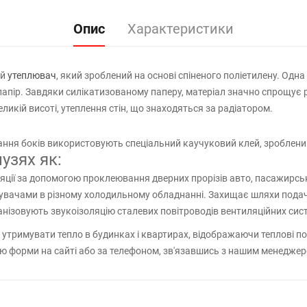
Опис
Характеристики
ий
утеплювач
, який зроблений на основі спіненого поліетилену. Од
апір. Завдяки силікатизованому паперу, матеріал значно спрощує р
ликій висоті, утеплення стін, що знаходяться за радіатором.
ня боків використовують спеціальний каучуковий клей, зроблений в
узях як:
яції за допомогою проклеювання дверних прорізів авто, пасажирськи
жувачами в різному холодильному обладнанні. Захищає шляхи подач
анізовують звукоізоляцію сталевих повітроводів вентиляційних сис
утримувати тепло в будинках і квартирах, відображаючи теплові п
 форми на сайті або за телефоном, зв'язавшись з нашим менеджер