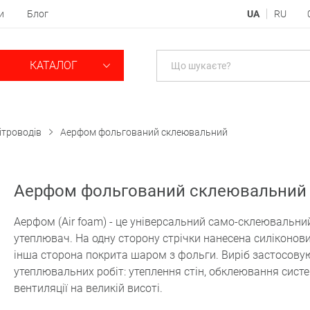
и
Блог
UA
RU
КАТАЛОГ
ітроводів
Аерфом фольгований склеювальний
Аерфом фольгований склеювальний
Аерфом (Air foam) - це універсальний само-склеювальни
утеплювач. На одну сторону стрічки нанесена силіконови
інша сторона покрита шаром з фольги. Виріб застосову
утеплювальних робіт: утеплення стін, обклеювання сист
вентиляції на великій висоті.