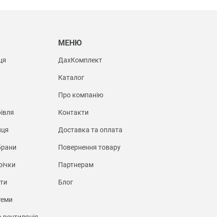
Ы
МЕНЮ
ця
ДахКомплект
Каталог
Про компанію
івля
Контакти
иця
Доставка та оплата
брани
Повернення товару
річки
Партнерам
нти
Блог
теми
а вентиляція