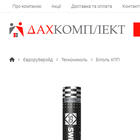
Про компанію
Акції
Доставка та оплата
Контакт
Євроруберойд
Технониколь
Біполь ХПП