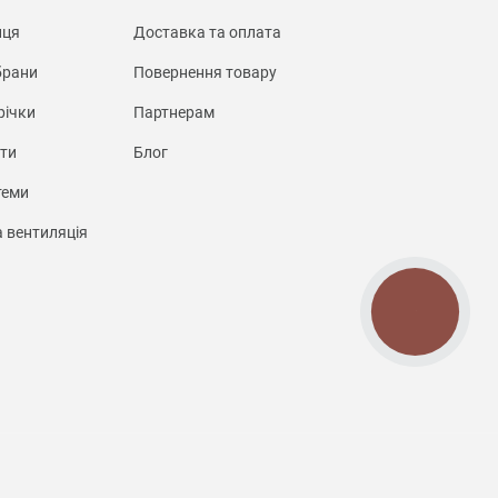
иця
Доставка та оплата
брани
Повернення товару
річки
Партнерам
нти
Блог
теми
а вентиляція
КНОПКА
СВЯЗИ