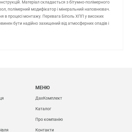
конструкцій. Матеріал складається з бітумно-полімерного
тирол, полімерний модифікатор і мінеральний наповнювач.
ня в процесі монтажу. Перевага Біполь ХПП у високих
повинен бути надійно захищений від атмосферних опадів і
Ы
МЕНЮ
ця
ДахКомплект
Каталог
Про компанію
івля
Контакти