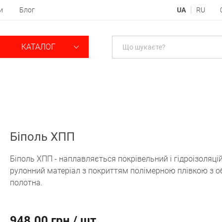
и
Блог
UA
RU
КАТАЛОГ
Біполь ХПП
Біполь ХПП - наплавляється покрівельний і гідроізоляці
рулонний матеріал з покриттям полімерною плівкою з о
полотна.
948.00 грн / шт