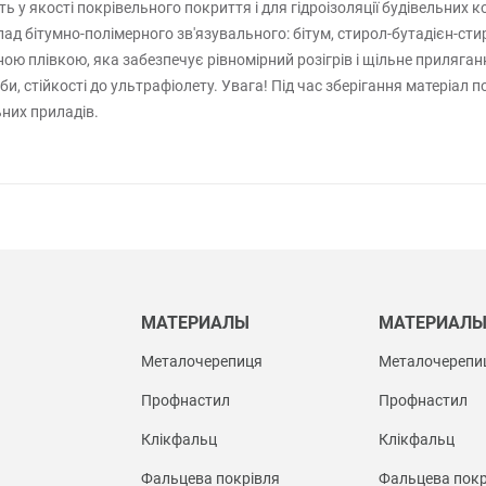
 у якості покрівельного покриття і для гідроізоляції будівельних 
лад бітумно-полімерного зв'язувального: бітум, стирол-бутадієн-с
ою плівкою, яка забезпечує рівномірний розігрів і щільне приляган
би, стійкості до ультрафіолету. Увага! Під час зберігання матеріал 
них приладів.
МАТЕРИАЛЫ
МАТЕРИАЛ
Металочерепиця
Металочерепи
Профнастил
Профнастил
Клікфальц
Клікфальц
Фальцева покрівля
Фальцева покр