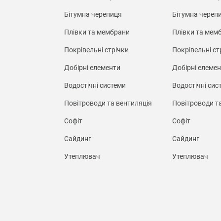
Бітумна черепиця
Бітумна череп
Плівки та мембрани
Плівки та мем
Покрівельні стрічки
Покрівельні ст
Добірні елементи
Добірні елеме
Водостічні системи
Водостічні сис
Повітроводи та вентиляція
Повітроводи т
Софіт
Софіт
Сайдинг
Сайдинг
Утеплювач
Утеплювач