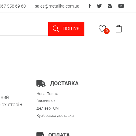
067 558 69 60
sales@metalika.com.ua
ПОШУК
0
ДОСТАВКА
Нова Пошта
йний
Самовивіз
бох сторін
Делівері, CAT
Кур'єрська доставка
ОПЛАТА