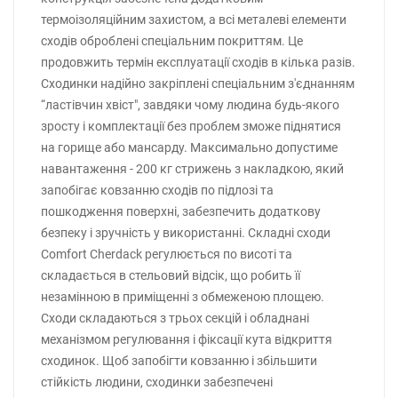
термоізоляційним захистом, а всі металеві елементи
сходів оброблені спеціальним покриттям. Це
продовжить термін експлуатації сходів в кілька разів.
Сходинки надійно закріплені спеціальним з'єднанням
“ластівчин хвіст", завдяки чому людина будь-якого
зросту і комплектації без проблем зможе піднятися
на горище або мансарду. Максимально допустиме
навантаження - 200 кг стрижень з накладкою, який
запобігає ковзанню сходів по підлозі та
пошкодження поверхні, забезпечить додаткову
безпеку і зручність у використанні. Складні сходи
Comfort Cherdack регулюється по висоті та
складається в стельовий відсік, що робить її
незамінною в приміщенні з обмеженою площею.
Сходи складаються з трьох секцій і обладнані
механізмом регулювання і фіксації кута відкриття
сходинок. Щоб запобігти ковзанню і збільшити
стійкість людини, сходинки забезпечені