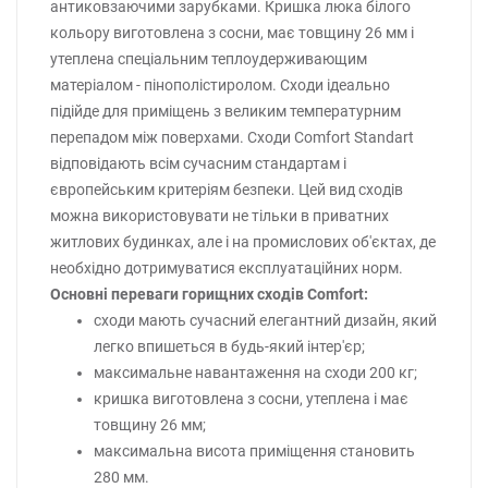
антиковзаючими зарубками. Кришка люка білого
кольору виготовлена з сосни, має товщину 26 мм і
утеплена спеціальним теплоудерживающим
матеріалом - пінополістиролом. Сходи ідеально
підійде для приміщень з великим температурним
перепадом між поверхами. Сходи Comfort Standart
відповідають всім сучасним стандартам і
європейським критеріям безпеки. Цей вид сходів
можна використовувати не тільки в приватних
житлових будинках, але і на промислових об'єктах, де
необхідно дотримуватися експлуатаційних норм.
Основні переваги горищних сходів Comfort:
сходи мають сучасний елегантний дизайн, який
легко впишеться в будь-який інтер'єр;
максимальне навантаження на сходи 200 кг;
кришка виготовлена з сосни, утеплена і має
товщину 26 мм;
максимальна висота приміщення становить
280 мм.