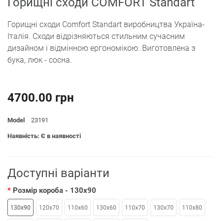
Горищні сходи СOMFORT Standart
Горищні сходи Сomfort Standart виробництва Україна-
Італія. Сходи відрізняються стильним сучасним
дизайном і відмінною ергономікою. Виготовлена з
бука, люк - сосна.
4700.00 грн
Model
23191
Наявність: Є в наявності
Доступні варіанти
Розмір короба
- 130x90
130x90
120х70
110x60
130x60
110x70
130x70
110x80