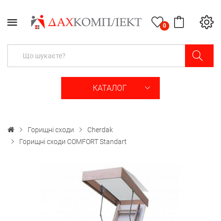
0
КАТАЛОГ
Горищні сходи
Cherdak
Горищні сходи СOMFORT Standart