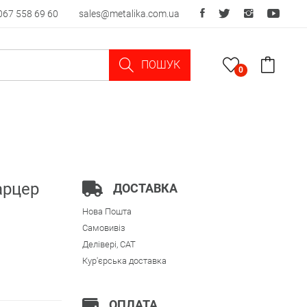
067 558 69 60
sales@metalika.com.ua
ПОШУК
0
арцер
ДОСТАВКА
Нова Пошта
Самовивіз
Делівері, CAT
Кур'єрська доставка
ОПЛАТА