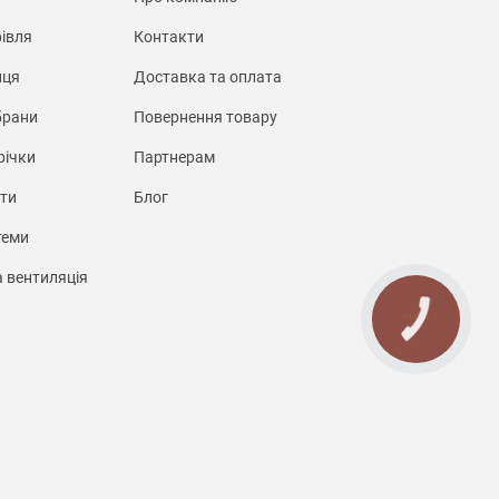
івля
Контакти
иця
Доставка та оплата
брани
Повернення товару
річки
Партнерам
нти
Блог
теми
а вентиляція
КНОПКА
СВЯЗИ