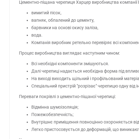
Цементно-піщана черепиця Харцер виробництва компанії B
вимитий пісок,
вапняк, обпалений до цементу,
барвники на основі окису заліза,
вода.
Компанія виробник ретельно перевіряє всі компонент
Процес виробництва виглядає наступним чином:
Всі необхідні компоненти змішуються.
Далі черепиці надається необхідна форма під вплив
На виході виходить щільний і профільований матеріа
Спеціальний пристрій "розрізає" черепицю одну від і
Переваги покрівлі з цементно-піщаної черепиці:
Відмінна шумоізоляція;
Пожежобезпечність;
Внутрішнє приміщення повноцінно охороняється від пе
Легко пристосовується до деформацій, що виникають п