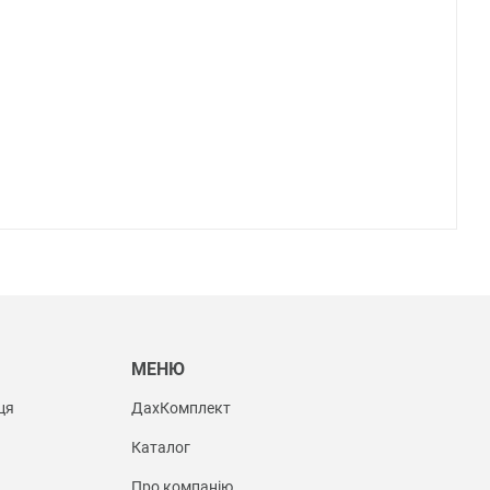
Ы
МЕНЮ
ця
ДахКомплект
Каталог
Про компанію