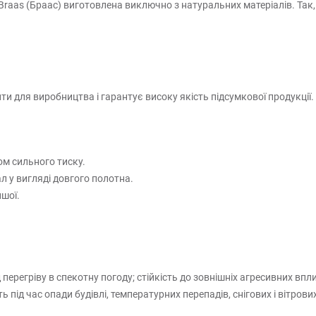
raas (Браас) виготовлена виключно з натуральних матеріалів. Так,
и для виробництва і гарантує високу якість підсумкової продукції.
ом сильного тиску.
л у вигляді довгого полотна.
ншої.
регріву в спекотну погоду; стійкість до зовнішніх агресивних вплив
ід час опади будівлі, температурних перепадів, снігових і вітрових