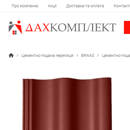
Про компанію
Акції
Доставка та оплата
Контакт
Цементно-піщана черепиця
BRAAS
Цементно-піщ