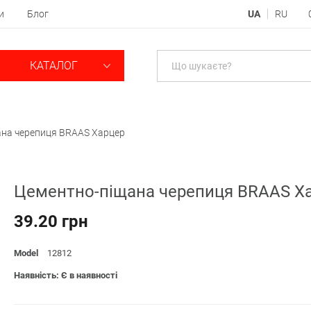
и
Блог
UA
RU
КАТАЛОГ
ана черепиця BRAAS Харцер
Цементно-піщана черепиця BRAAS Х
39.20 грн
Model
12812
Наявність: Є в наявності