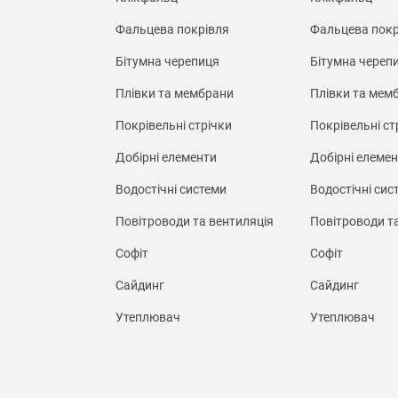
Фальцева покрівля
Фальцева покр
Бітумна черепиця
Бітумна череп
Плівки та мембрани
Плівки та мем
Покрівельні стрічки
Покрівельні ст
Добірні елементи
Добірні елеме
Водостічні системи
Водостічні сис
Повітроводи та вентиляція
Повітроводи т
Софіт
Софіт
Сайдинг
Сайдинг
Утеплювач
Утеплювач