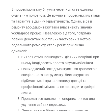
В процесі монтажу бітумна черепиця стає єдиним
суцільним полотном. Це зручно в процесі експлуатації
та гарантує відмінну герметичність. Однак, в разі
ремонту або демонтажу така властивість значно
ускладнює процес. Незалежно від того, потрібно
повний демонтаж або тільки частковий з метою
подальшого ремонту, етапи робіт приблизно
однакові:
Виявляються пошкоджені ділянки покрівлі, при
цьому іноді досить просто візуальної оцінки.
Пошкоджений гонт демонтують за допомогою
спеціального інструменту. Лист акуратно
підіймається і при належному досвіді та
професіоналізмі можна не пошкодити сусідні
листи.
Проводиться видалення опорних плиток для
усунення зайвих перешкод.
Демонтується бітумна черепиця шляхом