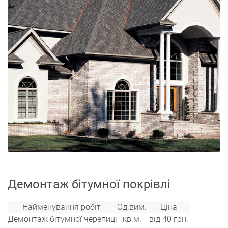
Демонтаж бітумної покрівлі
Найменування робіт
Од.вим.
Ціна
Демонтаж бітумної черепиці
кв.м.
від 40 грн.