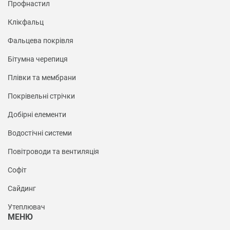
Профнастил
Клікфальц
Фальцева покрівля
Бітумна черепиця
Плівки та мембрани
Покрівельні стрічки
Добірні елементи
Водостічні системи
Повітроводи та вентиляція
Софіт
Сайдинг
Утеплювач
МЕНЮ