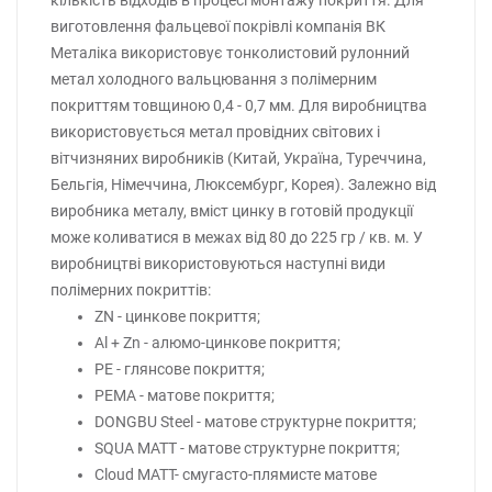
кількість відходів в процесі монтажу покриття. Для
виготовлення фальцевої покрівлі компанія ВК
Металіка використовує тонколистовий рулонний
метал холодного вальцювання з полімерним
покриттям товщиною 0,4 - 0,7 мм. Для виробництва
використовується метал провідних світових і
вітчизняних виробників (Китай, Україна, Туреччина,
Бельгія, Німеччина, Люксембург, Корея). Залежно від
виробника металу, вміст цинку в готовій продукції
може коливатися в межах від 80 до 225 гр / кв. м. У
виробництві використовуються наступні види
полімерних покриттів:
ZN - цинкове покриття;
Al + Zn - алюмо-цинкове покриття;
PE - глянсове покриття;
PEMA - матове покриття;
DONGBU Steel - матове структурне покриття;
SQUA MATT - матове структурне покриття;
Cloud MATT- смугасто-плямисте матове