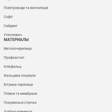
Повітроводи та вентиляція
Софіт
Сайдинг
Утеплювач
МАТЕРИАЛЫ
Металочерепиця
Профнастил
Клікфальц
Фальцева покрівля
Бітумна черепиця
Плівки та мембрани
Покрівельні стрічки
Добірні елементи