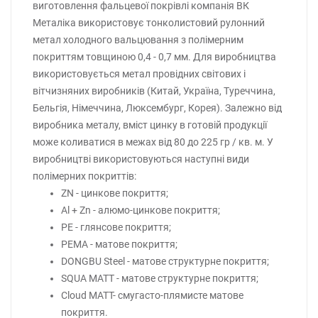
виготовлення фальцевої покрівлі компанія ВК
Металіка використовує тонколистовий рулонний
метал холодного вальцювання з полімерним
покриттям товщиною 0,4 - 0,7 мм. Для виробництва
використовується метал провідних світових і
вітчизняних виробників (Китай, Україна, Туреччина,
Бельгія, Німеччина, Люксембург, Корея). Залежно від
виробника металу, вміст цинку в готовій продукції
може коливатися в межах від 80 до 225 гр / кв. м. У
виробництві використовуються наступні види
полімерних покриттів:
ZN - цинкове покриття;
Al + Zn - алюмо-цинкове покриття;
PE - глянсове покриття;
PEMA - матове покриття;
DONGBU Steel - матове структурне покриття;
SQUA MATT - матове структурне покриття;
Cloud MATT- смугасто-плямисте матове
покриття.