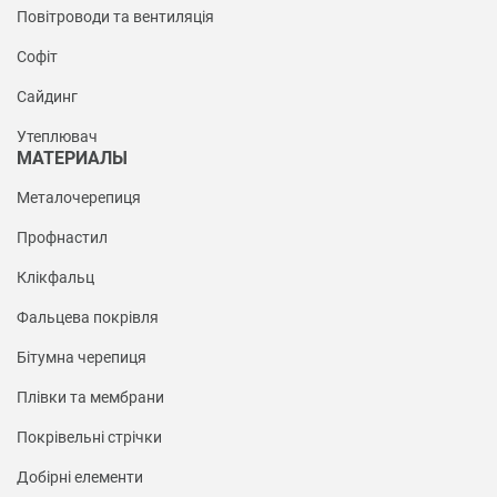
Повітроводи та вентиляція
Софіт
Сайдинг
Утеплювач
МАТЕРИАЛЫ
Металочерепиця
Профнастил
Клікфальц
Фальцева покрівля
Бітумна черепиця
Плівки та мембрани
Покрівельні стрічки
Добірні елементи