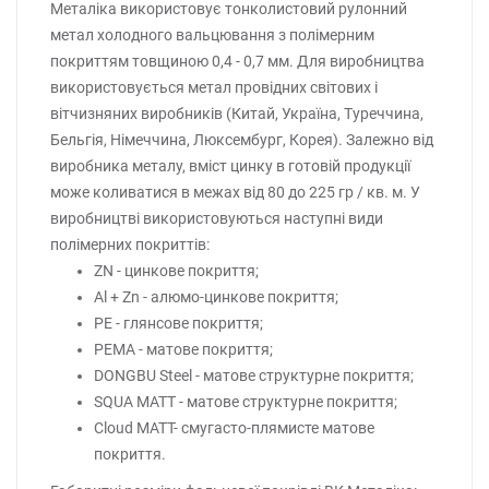
Металіка використовує тонколистовий рулонний
метал холодного вальцювання з полімерним
покриттям товщиною 0,4 - 0,7 мм. Для виробництва
використовується метал провідних світових і
вітчизняних виробників (Китай, Україна, Туреччина,
Бельгія, Німеччина, Люксембург, Корея). Залежно від
виробника металу, вміст цинку в готовій продукції
може коливатися в межах від 80 до 225 гр / кв. м. У
виробництві використовуються наступні види
полімерних покриттів:
ZN - цинкове покриття;
Al + Zn - алюмо-цинкове покриття;
PE - глянсове покриття;
PEMA - матове покриття;
DONGBU Steel - матове структурне покриття;
SQUA MATT - матове структурне покриття;
Cloud MATT- смугасто-плямисте матове
покриття.