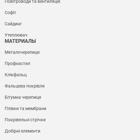
Повітроводи та вентиляція
Софіт
Сайдинг
Утеплювач
МАТЕРИАЛЫ
Металочерепиця
Профнастил
Клікфальц
Фальцева покрівля
Бітумна черепиця
Плівки та мембрани
Покрівельні стрічки
Добірні елементи