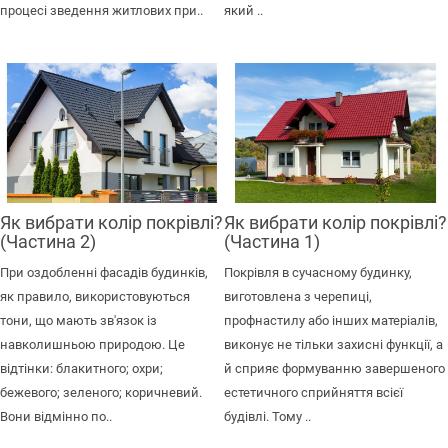
процесі зведення житлових при..
який ..
Як вибрати колір покрівлі?
Як вибрати колір покрівлі?
(Частина 2)
(Частина 1)
При оздобленні фасадів будинків,
Покрівля в сучасному будинку,
як правило, використовуються
виготовлена з черепиці,
тони, що мають зв'язок із
профнастилу або інших матеріалів,
навколишньою природою. Це
виконує не тільки захисні функції, а
відтінки: блакитного; охри;
й сприяє формуванню завершеного
бежевого; зеленого; коричневий.
естетичного сприйняття всієї
Вони відмінно по..
будівлі. Тому ..