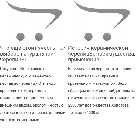
Что еще стоит учесть при
История керамической
выборе натуральной
черепицы, преимущества,
черепицы
применение
Натуральной называют
Керамическая черепица по праву
керамическую и цементно-
считается самым древним
песчаную черепицу. Эти виды
кровельным материалом. Ведь
кровельных материалов
образцам керамики, найденным на
привлекают великолепным
греческом острове Аргос примерно
внешним видом, экологичностью,
2300 лет до Рождества Христова,
долговечностью и превосходными
т.е. около 4000 ле..
эксплуатационными..