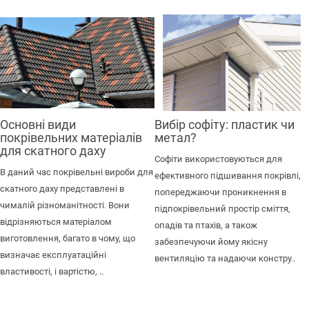
Основні види
Вибір софіту: пластик чи
покрівельних матеріалів
метал?
для скатного даху
Софіти використовуються для
В даний час покрівельні вироби для
ефективного підшивання покрівлі,
скатного даху представлені в
попереджаючи проникнення в
чималій різноманітності. Вони
підпокрівельний простір сміття,
відрізняються матеріалом
опадів та птахів, а також
виготовлення, багато в чому, що
забезпечуючи йому якісну
визначає експлуатаційні
вентиляцію та надаючи констру..
властивості, і вартістю, ..