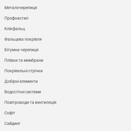
Металочерепиця
Профнастил
Клікфальц
Фальцева покрівля
Бітумна черепиця
Плівки та мембрани
Покрівельні стрічки
Добірні елементи
Водостічні системи
Повітроводи та вентиляція
Софіт
Сайдинг