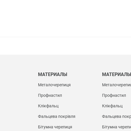
МАТЕРИАЛЫ
МАТЕРИАЛ
Металочерепиця
Металочерепи
Профнастил
Профнастил
Клікфальц
Клікфальц
Фальцева покрівля
Фальцева покр
Бітумна черепиця
Бітумна череп