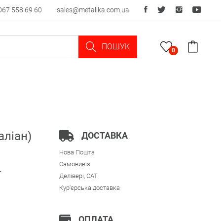
067 558 69 60
sales@metalika.com.ua
ПОШУК
0
аліан)
ДОСТАВКА
Нова Пошта
Самовивіз
-
Делівері, CAT
Кур'єрська доставка
ОПЛАТА