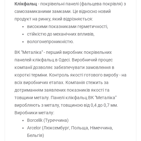
Клікфальц
- покрівельні панелі (фальцева покрівля) з
самозамиканими замками. Це відносно новий
продукт на ринку, який відрізняється:
високими показниками герметичності,
стійкістю до механічних впливів,
вологонепроникністю.
ВК "Металіка" - перший виробник покрівельних
панелей клікфальц в Одесі. Виробничий процес
компанії дозволяє забезпечувати замовлення в
короткі терміни. Контроль якості готового виробу - на
всіх виробничих етапах. Компанія стежить за
дотриманням заявлених показників якості та
товщини металу. Панелі клікфальц ВК "Металіка"
виробляють з металу, товщиною від 0,4 до 0,7 мм.
Виробники металу:
Borcelik (Туреччина)
Arcelor (Люксембург, Польща, Німеччина,
Бельгія)