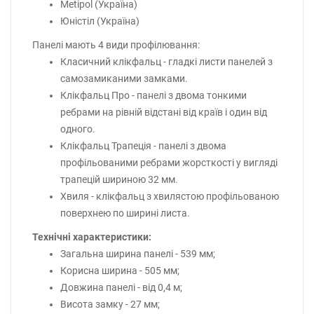
Metipol (Україна)
Юністіл (Україна)
Панелі мають 4 види профілювання:
Класичний клікфальц - гладкі листи панелей з
самозамиканими замками.
Клікфальц Про - панелі з двома тонкими
ребрами на рівній відстані від країв і один від
одного.
Клікфальц Трапеція - панелі з двома
профільованими ребрами жорсткості у вигляді
трапецій шириною 32 мм.
Хвиля - клікфальц з хвилястою профільованою
поверхнею по ширині листа.
Технічні характеристики:
Загальна ширина панелі - 539 мм;
Корисна ширина - 505 мм;
Довжина панелі - від 0,4 м;
Висота замку - 27 мм;