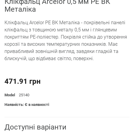
Клікфальц Arcelor 0,5 мм PE ВК
Металіка
Клікфальц Arcelor PE ВК Металіка - покрівельні панелі
клікфальц з товщиною металу 0,5 мм і глянцевим
покриттям РЕ-поліестер. Покрівля стійка до утворення
корозії та високих температурних показників. Має
привабливий зовнішній вигляд, завдяки гладкій та
блискучій, що відбиває світло, поверхні.
471.91 грн
Model
25140
Наявність: Є в наявності
Доступні варіанти