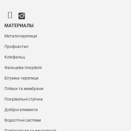
МАТЕРИАЛЫ
Металочерепиця
Профнастил
Клікфальц
Фальцева покрівля
Бітумна черепиця
Плівки та мембрани
Покрівельні стрічки
Добірні елементи
Водостічні системи
Повітроводи та вентиляція