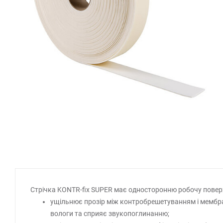
Стрічка KONTR-fix SUPER має односторонню робочу поверхн
ущільнює прозір між контробрешетуванням і мембран
вологи та сприяє звукопоглинанню;