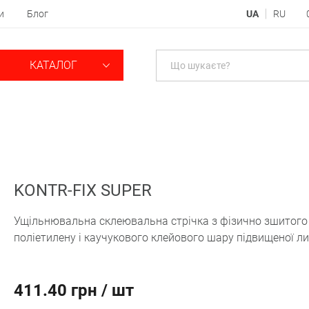
и
Блог
UA
RU
КАТАЛОГ
KONTR-FIX SUPER
Ущільнювальна склеювальна стрічка з фізично зшитого 
поліетилену і каучукового клейового шару підвищеної ли
411.40 грн / шт