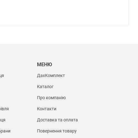
Ы
МЕНЮ
ця
ДахКомплект
Каталог
Про компанію
івля
Контакти
иця
Доставка та оплата
брани
Повернення товару