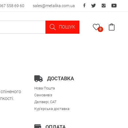
067 558 69 60
sales@metalika.com.ua
ПОШУК
0
ДОСТАВКА
Нова Пошта
спіненого
Самовивіз
пкості.
Делівері, CAT
Кур'єрська доставка
ОПЛАТА