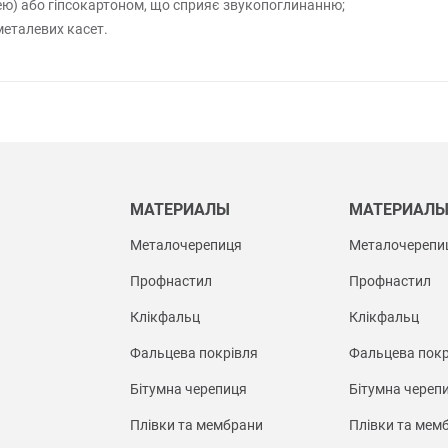
лею) або гіпсокартоном, що сприяє звукопоглинанню;
металевих касет.
МАТЕРИАЛЫ
МАТЕРИАЛ
Металочерепиця
Металочерепи
Профнастил
Профнастил
Клікфальц
Клікфальц
Фальцева покрівля
Фальцева покр
Бітумна черепиця
Бітумна череп
Плівки та мембрани
Плівки та мем