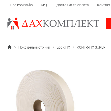
Про компанію
Акції
Доставка та оплата
Контакт
Покрівельні стрічки
LogicFIX
KONTR-FIX SUPER