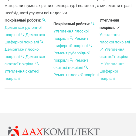
матеріали в умовах різних температур і вологості, а ми змогли в разі
необхідності усунути всі недоліки.
Покрівельні роботи:
🔍
Утеплення
Покрівельні роботи:
🔍
Демонтаж рулонної
покрівлі:
📌
Утеплення плоскої
покрівлі
🔍
Демонтаж
Утеплення
покрівлі
🔍
Ремонт
шиферної покрівлі
🔍
плоскої покрівлі
шиферної покрівлі
🔍
Демонтаж плоскої
📌
Утеплення
Ремонт рубероїдної
покрівлі
🔍
Демонтаж
скатної покрівлі
покрівлі
🔍
Ремонт
скатної покрівлі
🔍
📌
Утеплення
скатної покрівлі
🔍
Утеплення скатної
шиферної
Ремонт плоскої покрівлі
покрівлі
покрівлі