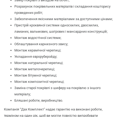
Замір покрівлі з виїздом на об'єкт;
Розрахунок покрівельних матеріалів і складання кошторису
проведених робіт;
Забезпечення якісними матеріалами за доступними цінами;
Пристрій кроквяної системи односхилих, двосхилих,
ламаних, вальмових, шатрових і мансардних конструкцій;
Монтаж водостічної системи;
Облаштування карнизного звису;
Монтаж керамічної черепиці;
Укладання євроруберойду;
Монтаж натуральної черепиці;
Монтаж металочерепиці;
Монтаж бітумної черепиці;
Монтаж композитної черепиці;
Заміна старої покрівлі з шиферу на покрівлю з іншого
матеріалу;
Бляшані роботи, виробництво.
Компанія “Дах Комплект" надає гарантію на виконані роботи,
терміном на один рік, щоб ви могли повністю випробувати