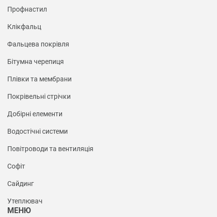
Профнастил
Клікфальц
Фальцева покрівля
Бітумна черепиця
Плівки та мембрани
Покрівельні стрічки
Добірні елементи
Водостічні системи
Повітроводи та вентиляція
Софіт
Сайдинг
Утеплювач
МЕНЮ