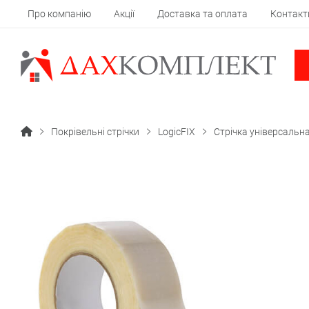
Про компанію
Акції
Доставка та оплата
Контакт
Покрівельні стрічки
LogicFIX
Стрічка універсаль