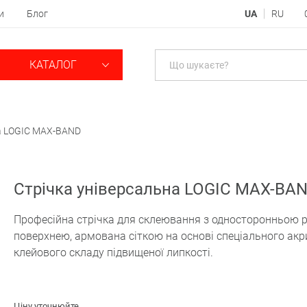
и
Блог
UA
RU
КАТАЛОГ
на LOGIC MAX-BAND
Стрічка універсальна LOGIC MAX-BA
Професійна стрічка для склеювання з односторонньою
поверхнею, армована сіткою на основі спеціального ак
клейового складу підвищеної липкості.
Ціну уточнюйте