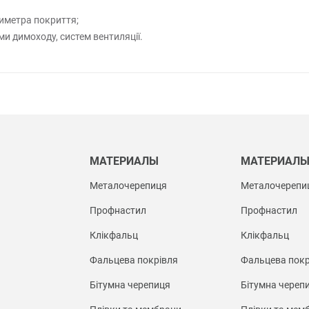
риметра покриття;
и димоходу, систем вентиляції.
МАТЕРИАЛЫ
МАТЕРИАЛ
Металочерепиця
Металочерепи
Профнастил
Профнастил
Клікфальц
Клікфальц
Фальцева покрівля
Фальцева покр
Бітумна черепиця
Бітумна череп