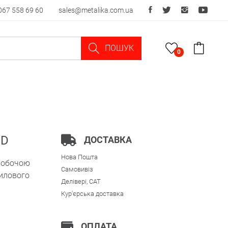
067 558 69 60
sales@metalika.com.ua
ПОШУК
0
ND
ДОСТАВКА
Нова Пошта
 робочою
Самовивіз
рилового
Делівері, CAT
Кур'єрська доставка
ОПЛАТА