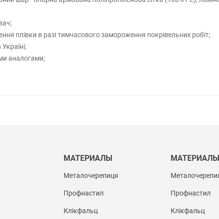
вач;
ня плівки в разі тимчасового замороження покрівельних робіт;
 Україні;
ми аналогами;
МАТЕРИАЛЫ
МАТЕРИАЛ
Металочерепиця
Металочерепи
Профнастил
Профнастил
Клікфальц
Клікфальц