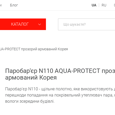
и
Блог
UA
RU
КАТАЛОГ
QUA-PROTECT прозорий армований Корея
Паробар'єр N110 AQUA-PROTECT про
армований Корея
Паробар'єр N110 - щільне полотно, яке використовують 
перешкоди попадання на покрівельний утеплювач пара, 
вологи зсередини будівлі.