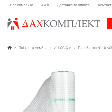
Про компанію
Акції
Доставка та оплата
Контакт
Плівки та мембрани
LOGIC-A
Паробар'єр N110 A