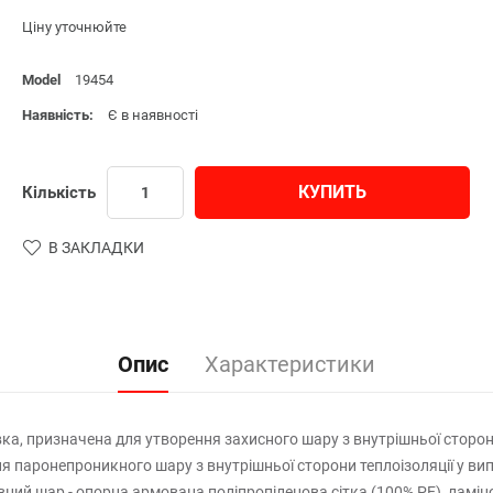
Ціну уточнюйте
Model
19454
Наявність:
Є в наявності
КУПИТЬ
Кількість
В ЗАКЛАДКИ
Опис
Характеристики
а, призначена для утворення захисного шару з внутрішньої сторони
 паронепроникного шару з внутрішньої сторони теплоізоляції у випа
ий шар - опорна армована поліпропіленова сітка (100% PE), ламіно