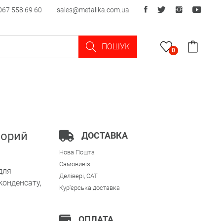
067 558 69 60
sales@metalika.com.ua
ПОШУК
0
зорий
ДОСТАВКА
Нова Пошта
Самовивіз
для
Делівері, CAT
конденсату,
Кур'єрська доставка
ОПЛАТА