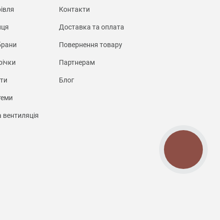
івля
Контакти
иця
Доставка та оплата
брани
Повернення товару
річки
Партнерам
нти
Блог
теми
а вентиляція
КНОПКА
СВЯЗИ