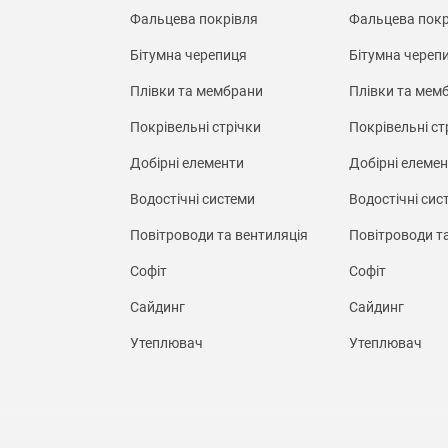
Фальцева покрівля
Фальцева покр
Бітумна черепиця
Бітумна череп
Плівки та мембрани
Плівки та мем
Покрівельні стрічки
Покрівельні ст
Добірні елементи
Добірні елеме
Водостічні системи
Водостічні сис
Повітроводи та вентиляція
Повітроводи т
Софіт
Софіт
Сайдинг
Сайдинг
Утеплювач
Утеплювач