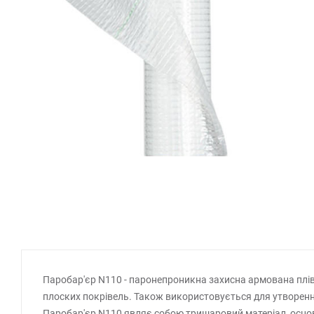
Паробар'єр N110 - паронепроникна захисна армована плівк
плоских покрівель. Також використовується для утворення
Паробар'єр N110 являє собою тришаровий матеріал, основн