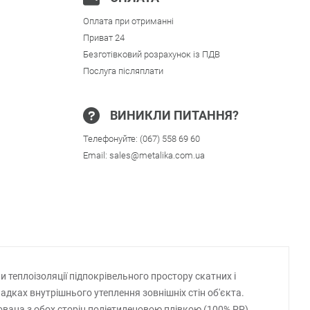
Оплата при отриманні
Приват 24
Безготівковий розрахунок із ПДВ
Послуга післяплати
ВИНИКЛИ ПИТАННЯ?
Телефонуйте:
(067) 558 69 60
Email:
sales@metalika.com.ua
 теплоізоляції підпокрівельного простору скатних і
дках внутрішнього утеплення зовнішніх стін об'єкта.
вана з обох сторін поліетиленовою плівкою (100% РР).