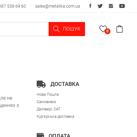
067 558 69 60
sales@metalika.com.ua
ПОШУК
0
ДОСТАВКА
Нова Пошта
ля не
Самовивіз
іщеннях з
Делівері, CAT
Кур'єрська доставка
ОПЛАТА