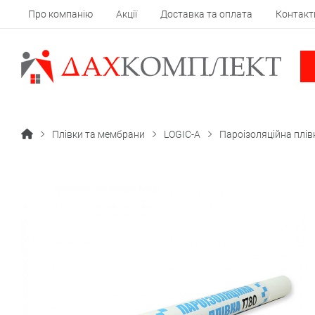
Про компанію
Акції
Доставка та оплата
Контакт
Плівки та мембрани
LOGIC-A
Пароізоляційна плів