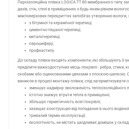
Пароізоляційна плівка LOGICA TT 80 мембранного типу за
дахів, стін, стелі в приміщеннях з будь-яким рівнем волог
міжповерхових перекриттях запобігає утворенню вологи, за
з бітумної та керамічної черепиці;
цементно-піщаної черепиці;
металочерепиці;
єврошиферу;
профнастилу.
До складу плівки входять компоненти, які збільшують її зн
приділити важкодоступних місць покрівлі - ребра, стики, 
скобами або оцинкованими цвяхами з плоскою шапкою. Ст
виникли в процесі монтажу плівки, слід загерметизувати с
зменшує надмірну зволоженість теплоізоляційного 
істотно знижує втрати тепла в приміщенні;
збільшує герметичність всієї покрівлі;
захищає конструкцію від попадання в нього водяної
тривалий термін експлуатації;
екологічність, не містить шкідливих домішок у складі