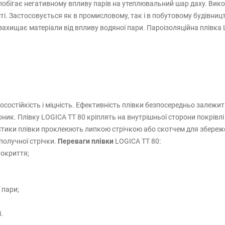
побігає негативному впливу парів на утеплювальний шар даху. Вик
ості. Застосовується як в промисловому, так і в побутовому будівни
хищає матеріали від впливу водяної пари. Пароізоляційна плівка LO
осостійкість і міцність. Ефективність плівки безпосередньо залежит
коник. Плівку LOGICA TT 80 кріплять на внутрішньої сторони покрівл
ики плівки проклеюють липкою стрічкою або скотчем для збережен
получної стрічки.
Переваги плівки
LOGICA TT 80:
покриття;
 пари;
.