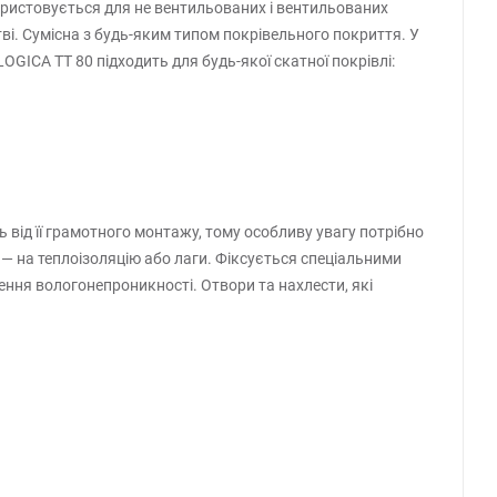
ористовується для не вентильованих і вентильованих
цтві. Сумісна з будь-яким типом покрівельного покриття. У
GICA TT 80 підходить для будь-якої скатної покрівлі:
ь від її грамотного монтажу, тому особливу увагу потрібно
і — на теплоізоляцію або лаги. Фіксується спеціальними
ня вологонепроникності. Отвори та нахлести, які