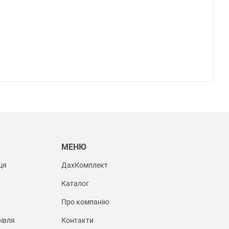
Ы
МЕНЮ
ця
ДахКомплект
Каталог
Про компанію
івля
Контакти