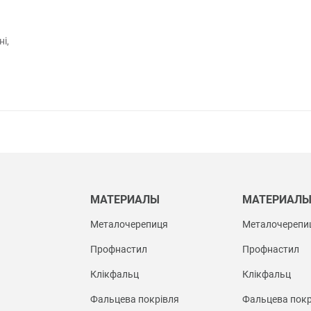
і,
МАТЕРИАЛЫ
МАТЕРИАЛ
Металочерепиця
Металочерепи
Профнастил
Профнастил
Клікфальц
Клікфальц
Фальцева покрівля
Фальцева покр