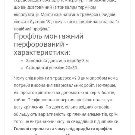
що він довговічний і з тривалим терміном
експлуатації. Монтажна частина траверса швидше
схожа з буквою "З", тому за нею закріпилася назва "з-
подібний профіль".
Профіль монтажний
перфорований -
характеристики:
Заводська довжина виробу-3 м,
Стандартні розміри 20×30.
Чому слід кріпити з траверсом? З цим виробом нема
потреби виконання зварювальних робіт. По-перше,
він просто кріпиться за допомогою анкерів, болтів,
гайок. Перфорована поверхня профілю полегшує
вагу кріплення. По-друге, кілька вхідних отворів
збільшують варіативність кріплення елементів, крім
того, не витрачаючи часу на свердління під шпильки.
Головні переваги та чому слід придбати профіль