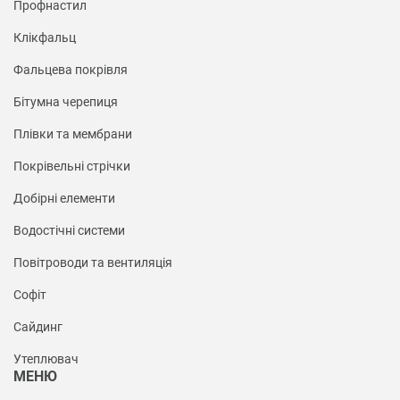
Профнастил
Клікфальц
Фальцева покрівля
Бітумна черепиця
Плівки та мембрани
Покрівельні стрічки
Добірні елементи
Водостічні системи
Повітроводи та вентиляція
Софіт
Сайдинг
Утеплювач
МЕНЮ