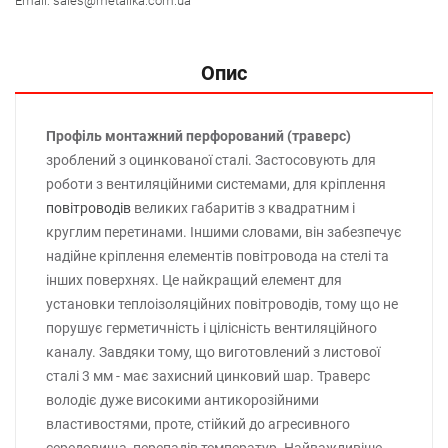
Email:
sales@metalika.com.ua
Опис
Профіль монтажний перфорований (траверс)
зроблений з оцинкованої сталі. Застосовують для
роботи з вентиляційними системами, для кріплення
повітроводів
великих габаритів з квадратним і
круглим перетинами. Іншими словами, він забезпечує
надійне кріплення елементів повітровода на стелі та
інших поверхнях. Це найкращий елемент для
установки теплоізоляційних повітроводів, тому що не
порушує герметичність і цілісність вентиляційного
каналу. Завдяки тому, що виготовлений з листової
сталі 3 мм - має захисний цинковий шар. Траверс
володіє дуже високими антикорозійними
властивостями, проте, стійкий до агресивного
середовища, перепадів температур. Найважливіше,