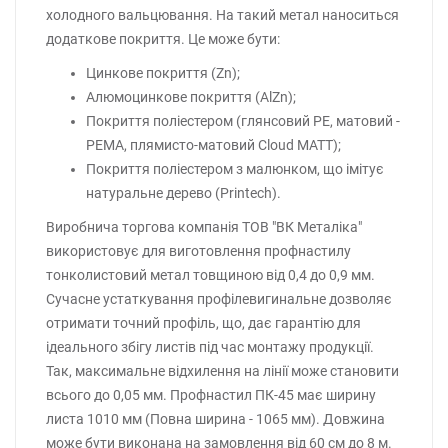
холодного вальцювання. На такий метал наноситься
додаткове покриття. Це може бути:
Цинкове покриття (Zn);
Алюмоцинкове покриття (AlZn);
Покриття поліестером (глянсовий РЕ, матовий -
РЕМА, плямисто-матовий Cloud MATT);
Покриття поліестером з малюнком, що імітує
натуральне дерево (Printech).
Виробнича торгова компанія ТОВ "ВК Металіка"
використовує для виготовлення профнастилу
тонколистовий метал товщиною від 0,4 до 0,9 мм.
Сучасне устаткування профілевигинальне дозволяє
отримати точний профіль, що, дає гарантію для
ідеального збігу листів під час монтажу продукції.
Так, максимальне відхилення на лінії може становити
всього до 0,05 мм. Профнастил ПК-45 має ширину
листа 1010 мм (Повна ширина - 1065 мм). Довжина
може бути виконана на замовлення від 60 см до 8 м.