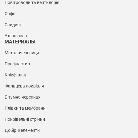
Повітроводи та вентиляція
Софіт
Сайдинг
Утеплювач
МАТЕРИАЛЫ
Металочерепиця
Профнастил
Клікфальц
Фальцева покрівля
Бітумна черепиця
Плівки та мембрани
Покрівельні стрічки
Добірні елементи