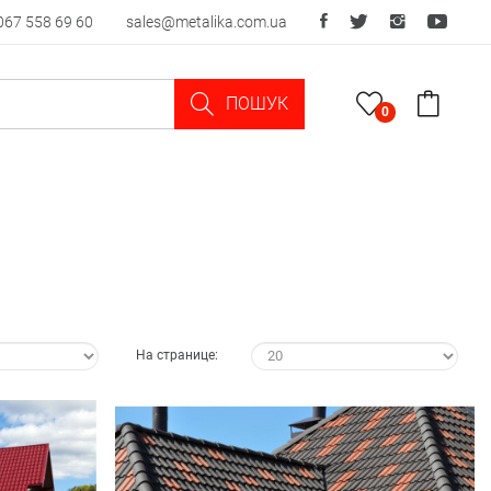
067 558 69 60
sales@metalika.com.ua
ПОШУК
0
На странице: