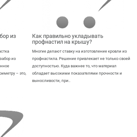
бор из
Как правильно укладывать
профнастил на крышу?
астка
Многие делают ставку на изготовление кровли из
забор из
профнастила. Решение привлекает не только своей
янное
доступностью. Куда важнее то, что материал
риметру – это,
обладает высокими показателями прочности и
выносливости, при..