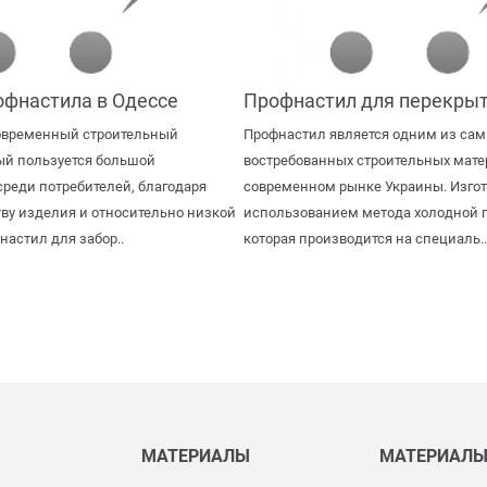
офнастила в Одессе
Профнастил для перекрыт
овременный строительный
Профнастил является одним из са
ый пользуется большой
востребованных строительных мате
реди потребителей, благодаря
современном рынке Украины. Изгот
ву изделия и относительно низкой
использованием метода холодной п
настил для забор..
которая производится на специаль..
МАТЕРИАЛЫ
МАТЕРИАЛ