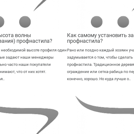
ысота волны
Как самому установить за
вания) профнастила?
профнастила?
 необходимой высоте профиля один
Рано или поздно каждый хозяин уч
орые задают наши менеджеры
задумывается о том, чтобы сделать 
льно часто наши покупатели
профнастила. Традиционное дерев
нимают, что от них хотят.
ограждение или сетка-рабица по пе
я..
конечно, хорошо. Но куда лучше о..