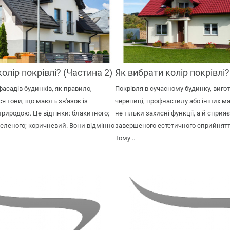
олір покрівлі? (Частина 2)
Як вибрати колір покрівлі?
асадів будинків, як правило,
Покрівля в сучасному будинку, виго
я тони, що мають зв'язок із
черепиці, профнастилу або інших ма
иродою. Це відтінки: блакитного;
не тільки захисні функції, а й спри
зеленого; коричневий. Вони відмінно
завершеного естетичного сприйняття 
Тому ..