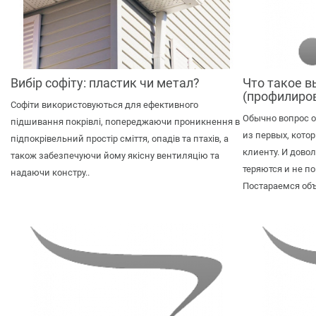
Вибір софіту: пластик чи метал?
Что такое в
(профилиро
Софіти використовуються для ефективного
Обычно вопрос о
підшивання покрівлі, попереджаючи проникнення в
из первых, кот
підпокрівельний простір сміття, опадів та птахів, а
клиенту. И дово
також забезпечуючи йому якісну вентиляцію та
теряются и не по
надаючи констру..
Постараемся объ