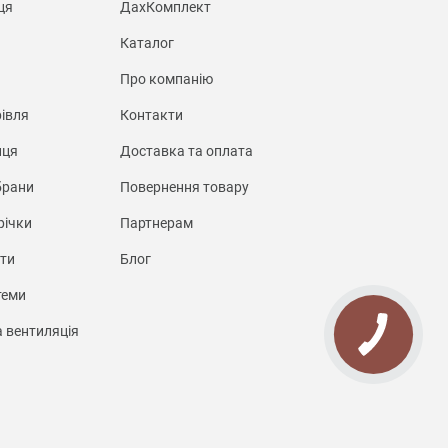
ця
ДахКомплект
Каталог
Про компанію
івля
Контакти
иця
Доставка та оплата
брани
Повернення товару
річки
Партнерам
нти
Блог
теми
а вентиляція