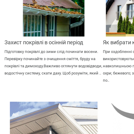
Захист покрівлі в осінній період
Як вибрати к
Підготовку покрівлі до зими слід починати восени.
При оздобленні ф
Перевірку починайте з очищення сміття, бруду на
використовуютьс
покрівлі та димоходу.Важливо оглянути водовідводи,
навколишньою пр
водостічну систему, скати даху. Щоб розуміти, який ..
охри; бежевого; 
по..