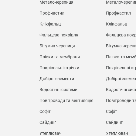
Металочерепиця
Металочерепи
Профнастил
Профнастил
Клікфальц
Клікфальц
Фальцева покрівля
Фальцева покр
Бітумна черепиця
Бітумна череп
Плівки та мембрани
Плівки та мем
Покрівельні стрічки
Покрівельні ст
Добірні елементи
Добірні елеме
Водостічні системи
Водостічні сис
Повітроводи та вентиляція
Повітроводи т
Софіт
Софіт
Сайдинг
Сайдинг
Утеплювач
Утеплювач