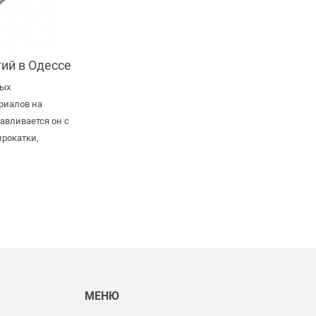
ий в Одессе
мых
риалов на
авливается он с
рокатки,
Ы
МЕНЮ