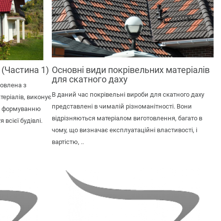
 (Частина 1)
Основні види покрівельних матеріалів
для скатного даху
товлена з
В даний час покрівельні вироби для скатного даху
теріалів, виконує
представлені в чималій різноманітності. Вони
яє формуванню
відрізняються матеріалом виготовлення, багато в
всієї будівлі.
чому, що визначає експлуатаційні властивості, і
вартістю, ..