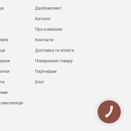
ця
ДахКомплект
Каталог
Про компанію
івля
Контакти
иця
Доставка та оплата
брани
Повернення товару
річки
Партнерам
нти
Блог
теми
а вентиляція
КНОПКА
СВЯЗИ