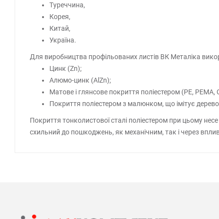
Туреччина,
Корея,
Китай,
Україна.
Для виробництва профільованих листів ВК Металіка викор
Цинк (Zn);
Алюмо-цинк (AlZn);
Матове і глянсове покриття поліестером (PE, PEMA, 
Покриття поліестером з малюнком, що імітує дерево 
Покриття тонколистової сталі поліестером при цьому несе н
схильний до пошкоджень, як механічним, так і через вплив