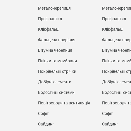
Металочерепиця
Металочерепи
Профнастил
Профнастил
Клікфальц
Клікфальц
Фальцева покрівля
Фальцева покр
Бітумна черепиця
Бітумна череп
Плівки та мембрани
Плівки та мем
Покрівельні стрічки
Покрівельні ст
Добірні елементи
Добірні елеме
Водостічні системи
Водостічні сис
Повітроводи та вентиляція
Повітроводи т
Софіт
Софіт
Сайдинг
Сайдинг