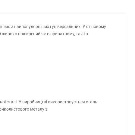
днією з найпопулярніших і універсальних. У стіновому
0 широко поширений як в приватному, так і в
ої сталі. У виробництві використовується сталь
онколистового металу з: