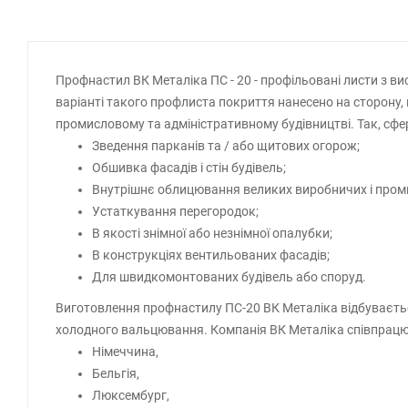
Профнастил ВК Металіка ПС - 20 - профільовані листи з ви
варіанті такого профлиста покриття нанесено на сторону,
промисловому та адміністративному будівництві. Так, сфер
Зведення парканів та / або щитових огорож;
Обшивка фасадів і стін будівель;
Внутрішнє облицювання великих виробничих і проми
Устаткування перегородок;
В якості знімної або незнімної опалубки;
В конструкціях вентильованих фасадів;
Для швидкомонтованих будівель або споруд.
Виготовлення профнастилу ПС-20 ВК Металіка відбуваєтьс
холодного вальцювання. Компанія ВК Металіка співпрацю
Німеччина,
Бельгія,
Люксембург,