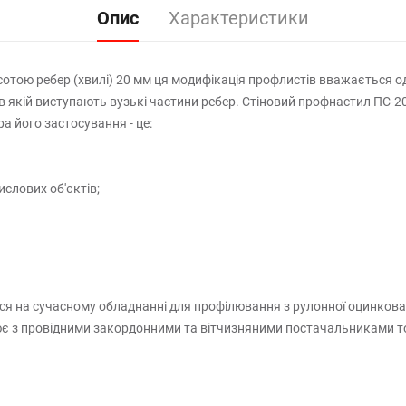
Опис
Характеристики
сотою ребер (хвилі) 20 мм ця модифікація профлистів вважається о
 в якій виступають вузькі частини ребер. Стіновий профнастил ПС-2
а його застосування - це:
слових об'єктів;
я на сучасному обладнанні для профілювання з рулонної оцинкован
є з провідними закордонними та вітчизняними постачальниками т