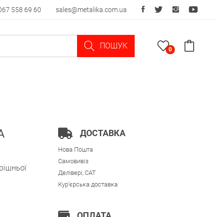
067 558 69 60
sales@metalika.com.ua
ПОШУК
0
А
ДОСТАВКА
Нова Пошта
Самовивіз
рішньої
Делівері, CAT
Кур'єрська доставка
ОПЛАТА