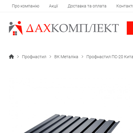
Про компанію
Акції
Доставка та оплата
Контакт
Профнастил
ВК Металіка
Профнастил ПС-20 Кита