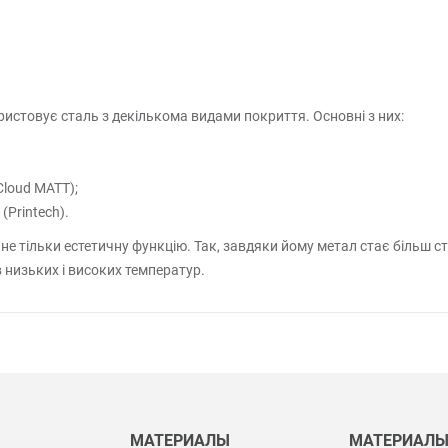
истовує сталь з декількома видами покриття. Основні з них:
Cloud MATT);
(Printech).
е тільки естетичну функцію. Так, завдяки йому метал стає більш сті
 низьких і високих температур.
МАТЕРИАЛЫ
МАТЕРИАЛ