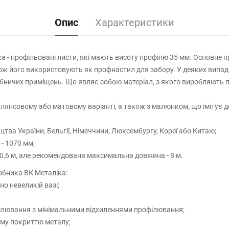
Опис
Характеристики
 - профільовані листи, які мають висоту профілю 35 мм. Основне п
також його використовують як профнастил для забору. У деяких вип
обничих приміщень. Що являє собою матеріал, з якого виробляють
янсовому або матовому варіанті, а також з малюнком, що імітує д
ва України, Бельгії, Німеччини, Люксембургу, Кореї або Китаю;
- 1070 мм;
0,6 м, але рекомендована максимальна довжина - 8 м.
бника ВК Металіка:
но невеликій вазі;
ілювання з мінімальними відхиленнями профілювання;
ному покриттю металу;