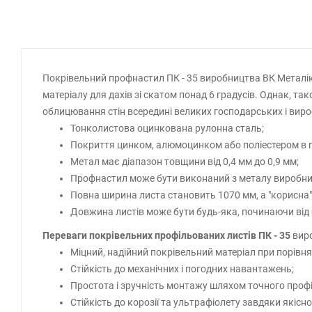
Покрівельний профнастил ПК - 35 виробництва ВК Металіка
матеріалу для дахів зі скатом понад 6 градусів. Однак, 
облицювання стін всередині великих господарських і вир
Тонколистова оцинкована рулонна сталь;
Покриття цинком, алюмоцинком або поліестером в гл
Метал має діапазон товщини від 0,4 мм до 0,9 мм;
Профнастил може бути виконаний з металу виробницт
Повна ширина листа становить 1070 мм, а "корисна" 
Довжина листів може бути будь-яка, починаючи від 
Переваги покрівельних профільованих листів ПК - 35
виро
Міцний, надійний покрівельний матеріал при порівня
Стійкість до механічних і погодних навантажень;
Простота і зручність монтажу шляхом точного проф
Стійкість до корозії та ультрафіолету завдяки якіс