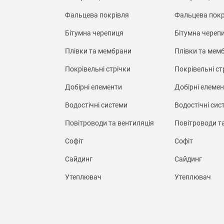
Фальцева покрівля
Фальцева покр
Бітумна черепиця
Бітумна череп
Плівки та мембрани
Плівки та мем
Покрівельні стрічки
Покрівельні ст
Добірні елементи
Добірні елеме
Водостічні системи
Водостічні сис
Повітроводи та вентиляція
Повітроводи т
Софіт
Софіт
Сайдинг
Сайдинг
Утеплювач
Утеплювач