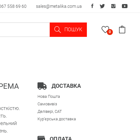
067 558 69 60
sales@metalika.com.ua
ПОШУК
0
 PEMA
ДОСТАВКА
Нова Пошта
Самовивіз
сткістю.
Делівері, CAT
ть.
Кур'єрська доставка
вельний
ень.
ОПЛАТА