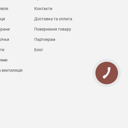
івля
Контакти
иця
Доставка та оплата
брани
Повернення товару
річки
Партнерам
нти
Блог
теми
а вентиляція
КНОПКА
СВЯЗИ