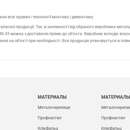
і всіх правил і технології монтажу і демонтажу.
ласної продукції. Так, в залежності від обраного виробника металу
 ПК-35 можна з доставкою прямо до об'єкта. Виробник володіє вла
ння на об'єкті при необхідності. Вся продукція упаковується в плів
МАТЕРИАЛЫ
МАТЕРИАЛ
Металочерепиця
Металочерепи
Профнастил
Профнастил
Клікфальц
Клікфальц