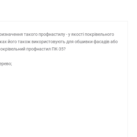
ризначення такого профнастилу - у якості покрівельного
адках його також використовують для обшивки фасадів або
 покрівельний профнастил ПК-35?
ерево;