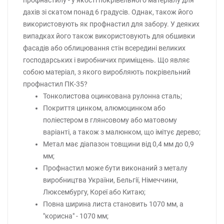
профнастилу - у якості покрівельного матеріалу для
дахів зі скатом понад 6 градусів. Однак, також його
використовують як профнастил для забору. У деяких
випадках його також використовують для обшивки
фасадів або облицювання стін всередині великих
господарських і виробничих приміщень. Що являє
собою матеріал, з якого виробляють покрівельний
профнастил ПК-35?
Тонколистова оцинкована рулонна сталь;
Покриття цинком, алюмоцинком або
поліестером в глянсовому або матовому
варіанті, а також з малюнком, що імітує дерево;
Метал має діапазон товщини від 0,4 мм до 0,9
мм;
Профнастил може бути виконаний з металу
виробництва України, Бельгії, Німеччини,
Люксембургу, Кореї або Китаю;
Повна ширина листа становить 1070 мм, а
"корисна" - 1070 мм;