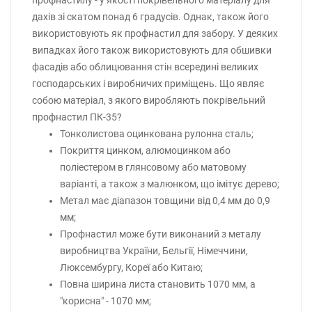
профнастилу - у якості покрівельного матеріалу для
дахів зі скатом понад 6 градусів. Однак, також його
використовують як профнастил для забору. У деяких
випадках його також використовують для обшивки
фасадів або облицювання стін всередині великих
господарських і виробничих приміщень. Що являє
собою матеріал, з якого виробляють покрівельний
профнастил ПК-35?
Тонколистова оцинкована рулонна сталь;
Покриття цинком, алюмоцинком або
поліестером в глянсовому або матовому
варіанті, а також з малюнком, що імітує дерево;
Метал має діапазон товщини від 0,4 мм до 0,9
мм;
Профнастил може бути виконаний з металу
виробництва України, Бельгії, Німеччини,
Люксембургу, Кореї або Китаю;
Повна ширина листа становить 1070 мм, а
"корисна" - 1070 мм;