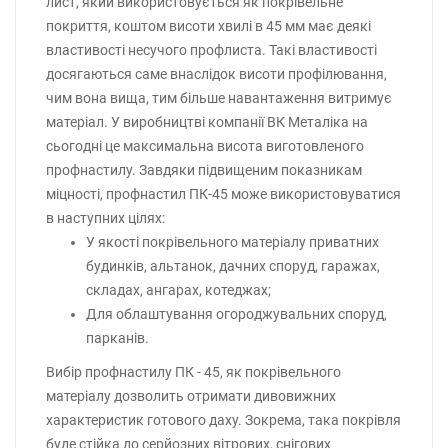
лист, який використовується як покрівельне
покриття, коштом висоти хвилі в 45 мм має деякі
властивості несучого профлиста. Такі властивості
досягаються саме внаслідок висоти профілювання,
чим вона вища, тим більше навантаження витримує
матеріал. У виробництві компанії ВК Металіка на
сьогодні це максимальна висота виготовленого
профнастилу. Завдяки підвищеним показникам
міцності, профнастил ПК-45 може використовуватися
в наступних цілях:
У якості покрівельного матеріалу приватних
будинків, альтанок, дачних споруд, гаражах,
складах, ангарах, котеджах;
Для облаштування огороджувальних споруд,
парканів.
Вибір профнастилу ПК - 45, як покрівельного
матеріалу дозволить отримати дивовижних
характеристик готового даху. Зокрема, така покрівля
буде стійка до серйозних вітрових, снігових