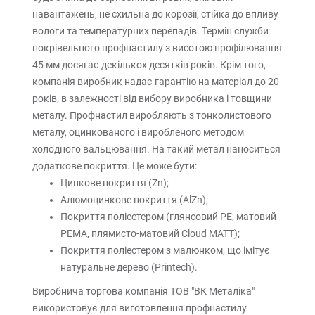
навантажень, не схильна до корозії, стійка до впливу
вологи та температурних перепадів. Термін служби
покрівельного профнастилу з висотою профілювання
45 мм досягає декількох десятків років. Крім того,
компанія виробник надає гарантію на матеріал до 20
років, в залежності від вибору виробника і товщини
металу. Профнастил виробляють з тонколистового
металу, оцинкованого і виробленого методом
холодного вальцювання. На такий метал наноситься
додаткове покриття. Це може бути:
Цинкове покриття (Zn);
Алюмоцинкове покриття (AlZn);
Покриття поліестером (глянсовий РЕ, матовий -
РЕМА, плямисто-матовий Cloud MATT);
Покриття поліестером з малюнком, що імітує
натуральне дерево (Printech).
Виробнича торгова компанія ТОВ "ВК Металіка"
використовує для виготовлення профнастилу