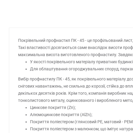
Покрівельний профнастил ПК - 45 - це профільований лист
Такі властивості досягаються саме внаслідок висоти проф
максимальна висота виготовленого профнастилу. Завдяки
У якості покрівельного матеріалу приватних будинкі
Для облаштування огороджувальних споруд, паркан
Вибір профнастилу ПК - 45, як покрівельного матеріалу д
снігових навантажень, не схильна до корозії, стійка до 
декількох десятків років. Крім того, компанія виробник н
тонколистового металу, оцинкованого і виробленого мет
Цинкове покриття (Zn);
Алюмоцинкове покриття (AlZn);
Покриття поліестером (глянсовий РЕ, матовий - РЕМ
Покриття поліестером з малюнком, що імітує натурал