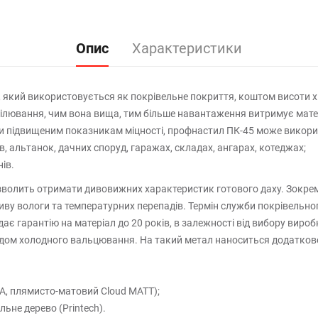
Опис
Характеристики
, який використовується як покрівельне покриття, коштом висоти хв
ілювання, чим вона вища, тим більше навантаження витримує матері
 підвищеним показникам міцності, профнастил ПК-45 може викорис
в, альтанок, дачних споруд, гаражах, складах, ангарах, котеджах;
ів.
озволить отримати дивовижних характеристик готового даху. Зокрема
впливу вологи та температурних перепадів. Термін служби покрівель
адає гарантію на матеріал до 20 років, в залежності від вибору ви
одом холодного вальцювання. На такий метал наноситься додаткове
А, плямисто-матовий Cloud MATT);
ьне дерево (Printech).