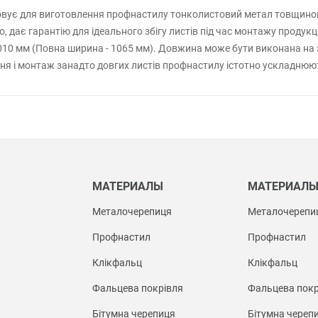
вує для виготовлення профнастилу тонколистовий метал товщиною 
дає гарантію для ідеального збігу листів під час монтажу продукці
010 мм (Повна ширина - 1065 мм). Довжина може бути виконана на 
ння і монтаж занадто довгих листів профнастилу істотно ускладнюю
МАТЕРИАЛЫ
МАТЕРИАЛ
Металочерепиця
Металочерепи
Профнастил
Профнастил
Клікфальц
Клікфальц
Фальцева покрівля
Фальцева покр
Бітумна черепиця
Бітумна череп