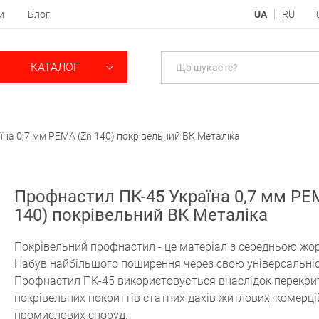
и
Блог
UA
RU
КАТАЛОГ
на 0,7 мм PEMA (Zn 140) покрівельний ВК Металіка
Профнастил ПК-45 Україна 0,7 мм PE
140) покрівельний ВК Металіка
Покрівельний профнастил - це матеріал з середньою жор
Набув найбільшого поширення через свою універсальніс
Профнастил ПК-45 використовується внаслідок перекрит
покрівельних покриттів статних дахів житлових, комерці
промислових споруд.