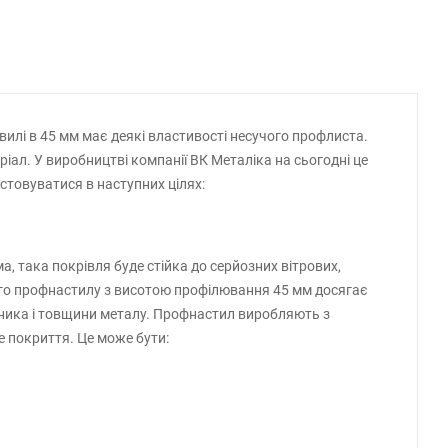
илі в 45 мм має деякі властивості несучого профлиста.
ал. У виробництві компанії ВК Металіка на сьогодні це
товуватися в наступних цілях:
, така покрівля буде стійка до серйозних вітрових,
ного профнастилу з висотою профілювання 45 мм досягає
робника і товщини металу. Профнастил виробляють з
 покриття. Це може бути: