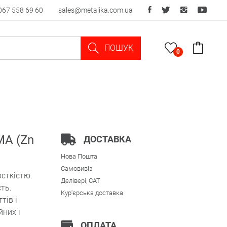
067 558 69 60
sales@metalika.com.ua
ПОШУК
0
MA (Zn
ДОСТАВКА
Нова Пошта
Самовивіз
сткістю.
Делівері, CAT
ть.
Кур'єрська доставка
тів і
йних і
ОПЛАТА