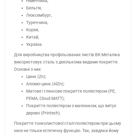
Німеччина,
Бельгія,
Люксембург,
Туреччина,
Корея,
Китай,
Україна.
Для виробництва профільованих листів ВК Металіка
використовує сталь з декількома видами покриття.
Основні з них:
Цинк (Zn);
Алюмо-цинк (AlZn);
Матове і глянсове покриття поліестером (PE,
PEMA, Cloud MATT);
Покриття поліестером з малюнком, що імітує
дерево (Printech).
Покриття тонколистової сталі поліестером при цьому
несе не тільки естетичну функцію. Так, завдяки йому