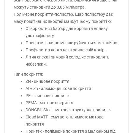
всій поверхні сталевого листа. Відхилення нашої лінії
можуть становити до 0,05 міліметра.
Полімерне покриття-поліестер. Шар поліестеру дає
масу позитивних якостей майбутньому покриттю:
Створюється бар'єр для корозії та впливу
ультрафіолету.
Поверхня значно менше руйнується механічно.
Профнастил довго не втрачає свій колір.
Літня спека і зимовий холод не становлять
небезпеки.
Типи покриття:
ZN - цинкове покриття
Al + Zn - алюмо-цинкове покриття
PE - глянсове покриття
PEMA - матове покриття
DONGBU Steel - матове структурне покриття
Cloud MATT - смугасто-плямисте матове
покриття
Принтек - полімерне покриття з малюнком під