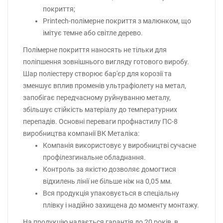
покриття;
Printech-полімерне покриття з малюнком, що
імітує темне або світле дерево.
Полімерне покриття наносять не тільки для
поліпшення зовнішнього вигляду готового виробу.
Шар поліестеру створює бар'єр для корозії та
зменшує вплив променів ультрафіолету на метал,
запобігає передчасному руйнуванню металу,
збільшує стійкість матеріалу до температурних
перепадів. Основні переваги профнастилу ПС-8
виробництва компанії ВК Металіка:
Компанія використовує у виробництві сучасне
профілезгинальне обладнання.
Контроль за якістю дозволяє домогтися
відхилень лінії не більше ніж на 0,05 мм.
Вся продукція упаковується в спеціальну
плівку і надійно захищена до моменту монтажу.
На продукцію надається гарантія до 20 років, в