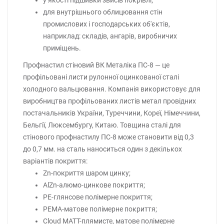
у якості підшивки звисів покрівлі;
для внутрішнього облицювання стін
промислових і господарських об'єктів,
наприклад: складів, ангарів, виробничих
приміщень.
Профнастил стіновий ВК Металіка ПС-8 — це
профільовані листи рулонної оцинкованої сталі
холодного вальцювання. Компанія використовує для
виробництва профільованих листів метал провідних
постачальників України, Туреччини, Кореї, Німеччини,
Бельгії, Люксембургу, Китаю. Товщина сталі для
стінового профнастилу ПС-8 може становити від 0,3
до 0,7 мм. на сталь наноситься один з декількох
варіантів покриття:
Zn-покриття шаром цинку;
AlZn-алюмо-цинкове покриття;
PE-глянсове полімерне покриття;
PEMA-матове полімерне покриття;
Cloud MATT-плямисте, матове полімерне