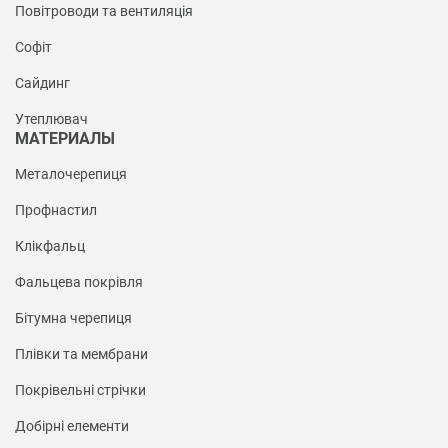
Повітроводи та вентиляція
Софіт
Сайдинг
Утеплювач
МАТЕРИАЛЫ
Металочерепиця
Профнастил
Клікфальц
Фальцева покрівля
Бітумна черепиця
Плівки та мембрани
Покрівельні стрічки
Добірні елементи