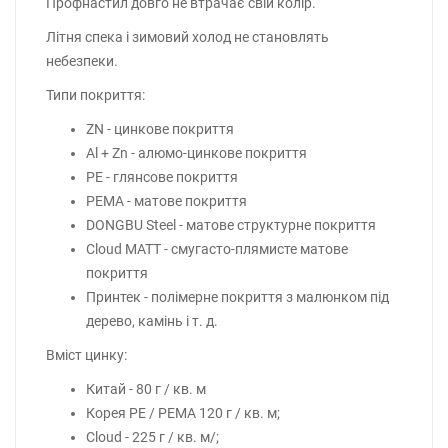
Профнастил довго не втрачає свій колір.
Літня спека і зимовий холод не становлять
небезпеки.
Типи покриття:
ZN - цинкове покриття
Al + Zn - алюмо-цинкове покриття
PE - глянсове покриття
PEMA - матове покриття
DONGBU Steel - матове структурне покриття
Cloud MATT - смугасто-плямисте матове
покриття
Принтек - полімерне покриття з малюнком під
дерево, камінь і т. д.
Вміст цинку:
Китай - 80 г / кв. м
Корея PE / PEMA 120 г / кв. м;
Cloud - 225 г / кв. м/;