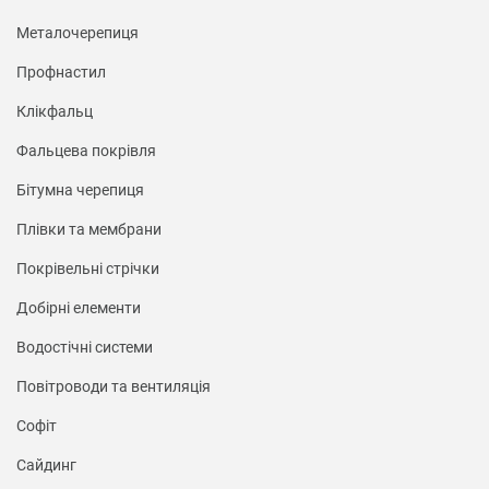
Металочерепиця
Профнастил
Клікфальц
Фальцева покрівля
Бітумна черепиця
Плівки та мембрани
Покрівельні стрічки
Добірні елементи
Водостічні системи
Повітроводи та вентиляція
Софіт
Сайдинг