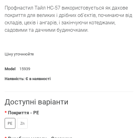
Профнастил Тайл НС-57 використовується як дахове
покриття для великих і дрібних об'єктів, починаючи від
складів, цехів і ангарів, і закінчуючи котеджами,
садовими та дачними будиночками.
Ціну уточнюйте
Model
15939
Наявність: Є в наявності
Доступні варіанти
Покриття
- PE
PE
Zn