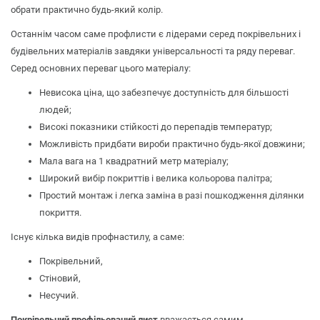
обрати практично будь-який колір.
Останнім часом саме профлисти є лідерами серед покрівельних і
будівельних матеріалів завдяки універсальності та ряду переваг.
Серед основних переваг цього матеріалу:
Невисока ціна, що забезпечує доступність для більшості
людей;
Високі показники стійкості до перепадів температур;
Можливість придбати вироби практично будь-якої довжини;
Мала вага на 1 квадратний метр матеріалу;
Широкий вибір покриттів і велика кольорова палітра;
Простий монтаж і легка заміна в разі пошкодження ділянки
покриття.
Існує кілька видів профнастилу, а саме:
Покрівельний,
Стіновий,
Несучий.
Покрівельний профільований лист
вважається самим