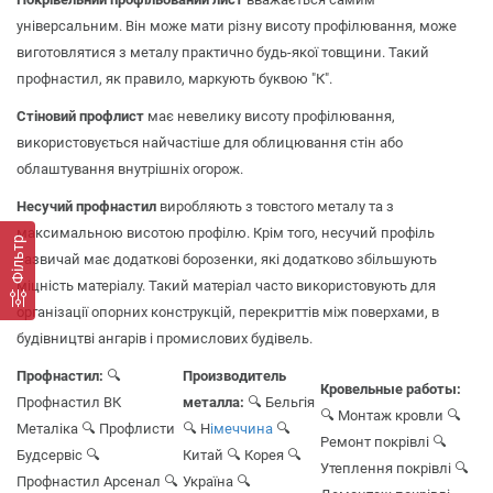
універсальним. Він може мати різну висоту профілювання, може
виготовлятися з металу практично будь-якої товщини. Такий
профнастил, як правило, маркують буквою "К".
Стіновий профлист
має невелику висоту профілювання,
використовується найчастіше для облицювання стін або
облаштування внутрішніх огорож.
Несучий профнастил
виробляють з товстого металу та з
максимальною висотою профілю. Крім того, несучий профіль
Фільтр
зазвичай має додаткові борозенки, які додатково збільшують
міцність матеріалу. Такий матеріал часто використовують для
організації опорних конструкцій, перекриттів між поверхами, в
будівництві ангарів і промислових будівель.
Профнастил:
🔍
Производитель
Кровельные работы:
Профнастил ВК
металла:
🔍 Бельгія
🔍 Монтаж кровли
🔍
Металіка
🔍 Профлисти
🔍 Н
імеччина
🔍
Ремонт покрівлі
🔍
Будсервіс
🔍
Китай
🔍 Корея
🔍
Утеплення покрівлі
🔍
Профнастил Арсенал
🔍
Україна
🔍