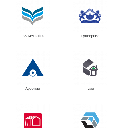
ВК Металіка
Будсервис
Арсенал
Тайл