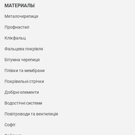
МАТЕРИАЛЫ
Металочерепиця
Профнастил
Клікфальц
Фальцева покрівля
Бітумна черепиця
Плівки та мембрани
Покрівельні стрічки
Добірні елементи
Водостічні системи
Повітроводи та вентиляція
Софіт