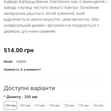
відводу відпрацьованих повітряних мас з приміщення, і
заводу з вулиці чистого свіжого повітря. Основним
матеріалом решітки є литий алюміній, який
відрізняється своєю міцністю і довговічністю. Має
універсальний дизайн і ергономічно поєднується з
деревом, штучним каменем.
514.00 грн
Model
100635
Наявність: Є в наявності
Доступні варіанти
Діаметр
- 200 мм
200 мм
250 мм
315 мм
100 мм
125 мм
150 мм
160 мм