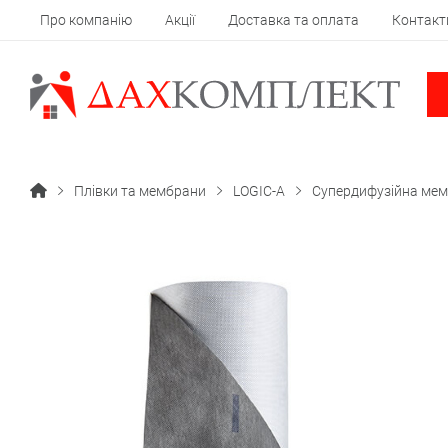
Про компанію
Акції
Доставка та оплата
Контакт
Плівки та мембрани
LOGIC-A
Супердифузійна мемб