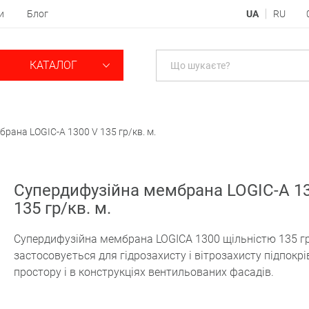
и
Блог
UA
RU
КАТАЛОГ
рана LOGIC-A 1300 V 135 гр/кв. м.
Супердифузійна мембрана LOGIC-A 1
135 гр/кв. м.
Супердифузійна мембрана LOGICA 1300 щільністю 135 гр
застосовується для гідрозахисту і вітрозахисту підпокр
простору і в конструкціях вентильованих фасадів.