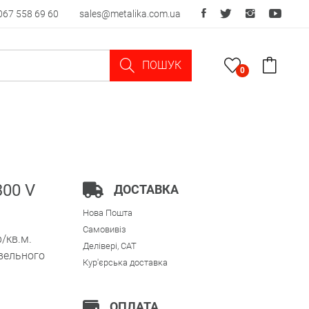
067 558 69 60
sales@metalika.com.ua
ПОШУК
0
300 V
ДОСТАВКА
Нова Пошта
Самовивіз
/кв.м.
Делівері, CAT
івельного
Кур'єрська доставка
ОПЛАТА