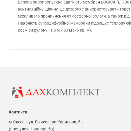
Велика паропропускна здатність мембран LOGICA (≥1700 г
вентиляційну щілину. Це дозволяє використовувати товсти
можливого проникнення атмосферної вологи, а також від м
Наявність супердифузійної мембрани підвищує теплову ефе
розміри рулону - 1,5 м х 50 м (75 кв. м).
Контакти
м.Одеса, вул. В'ячеслава Кирилова, 5а
(провулок Чапаєва, 5а)