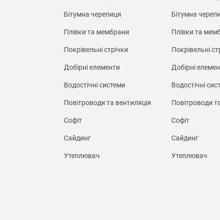
Бітумна черепиця
Бітумна череп
Плівки та мембрани
Плівки та мем
Покрівельні стрічки
Покрівельні ст
Добірні елементи
Добірні елеме
Водостічні системи
Водостічні сис
Повітроводи та вентиляція
Повітроводи т
Софіт
Софіт
Сайдинг
Сайдинг
Утеплювач
Утеплювач