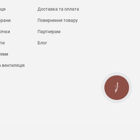
иця
Доставка та оплата
брани
Повернення товару
річки
Партнерам
нти
Блог
теми
а вентиляція
КНОПКА
СВЯЗИ