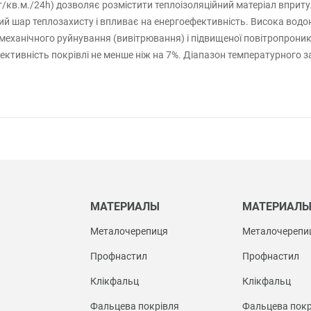
/кв.м./24h) дозволяє розмістити теплоізоляційний матеріал вприту
й шар теплозахисту і впливає на енергоефективність. Висока водон
еханічного руйнування (вивітрювання) і підвищеної повітропроникно
ктивність покрівлі не менше ніж на 7%. Діапазон температурного за
МАТЕРИАЛЫ
МАТЕРИАЛ
Металочерепиця
Металочерепи
Профнастил
Профнастил
Клікфальц
Клікфальц
Фальцева покрівля
Фальцева покр