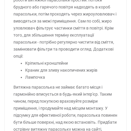
брудного або гарячого повітря надходять в короб
парасольки, потім проходять через жироуловлювач і
виводяться за межі приміщення. Сам по собі, жиро
уловлювач фільтрує частинки сміття в повітрі. Крім
того, для збільшення терміну експлуатації
парасольки - потрібно регулярно чистити від сміття,
замінювати фільтри та проводити огляд. Додаткові
опції:
Кріпильні кронштейни
Краник для зливу накопичених жирів
Лампочка
Витяжна парасолька не займає багато місця і
гармонійно вписується в будь-який інтер'єр. Таким
чином, перед покупкою враховуйте розміри
приміщення, і продумайте над місцем монтажу. У
підсумку для ефективної роботи, парасолька повинен
бути більше поверхні, над якою встановіть. Придбати
острівну витяжну парасольку можна на сайті,