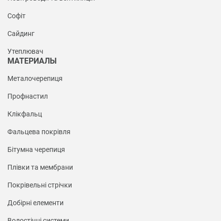
Софіт
Сайдинг
Утеплювач
МАТЕРИАЛЫ
Металочерепиця
Профнастил
Клікфальц
Фальцева покрівля
Бітумна черепиця
Плівки та мембрани
Покрівельні стрічки
Добірні елементи
Водостічні системи