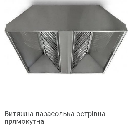
Витяжна парасолька острівна
прямокутна