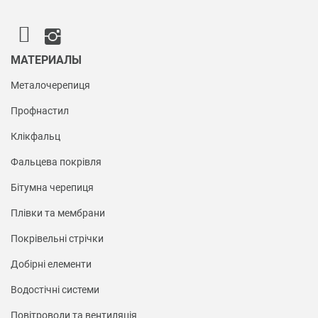
МАТЕРИАЛЫ
Металочерепиця
Профнастил
Клікфальц
Фальцева покрівля
Бітумна черепиця
Плівки та мембрани
Покрівельні стрічки
Добірні елементи
Водостічні системи
Повітроводи та вентиляція