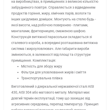
на виробництвах, в приміщеннях з великою кількістю
забрудненого повітря. Справляється з відведенням
продуктів горіння, жиру, хімічних парів, вологи та
інших шкідливих домішок. Монтують на стелю будь -
якої висоти, над робочою поверхнею - плитами,
мангалами, фритюрницею, смаженою шафою.
Конструкція витяжної парасольки складається зі
сталевого короба, а всередині розташована витяжна
система і жироуловлювач. Але габарити вироби
змінюються, в залежності від площі та структури
приміщення. Комплектація:
Місткість для збору жиру
Фільтри для уловлювання жирів і сміття
Транспортувальна плівка
Виготовлений з дзеркальної нержавіючої сталі AISI
430, AISI 304 або матового металу. Матеріал має
довгий термін експлуатації, тому що захищає від
агресивних середовищ, перепад температур. Принцип
роботи витяжної парасольки простий: потоки