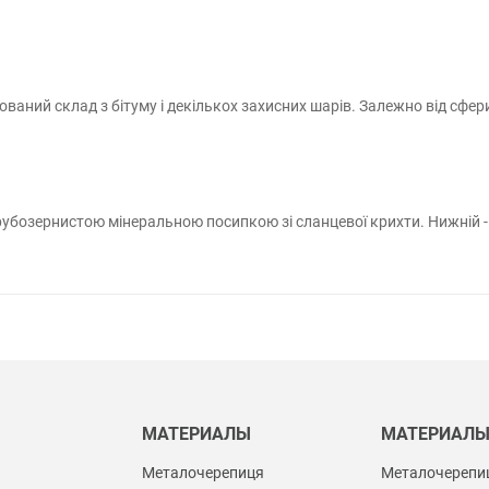
ваний склад з бітуму і декількох захисних шарів. Залежно від сфер
грубозернистою мінеральною посипкою зі сланцевої крихти. Нижній -
МАТЕРИАЛЫ
МАТЕРИАЛ
Металочерепиця
Металочерепи