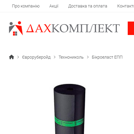
Про компанію
Акції
Доставка та оплата
Контакт
Євроруберойд
Технониколь
Бікроеласт ЕПП