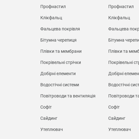
Профнастил
Профнастил
Клікфальц
Клікфальц
Фальцева покрівля
Фальцева покр
Бітумна черепиця
Бітумна череп
Плівки та мембрани
Плівки та мем
Покрівельні стрічки
Покрівельні ст
Добірні елементи
Добірні елеме
Водостічні системи
Водостічні сис
Повітроводи та вентиляція
Повітроводи т
Софіт
Софіт
Сайдинг
Сайдинг
Утеплювач
Утеплювач