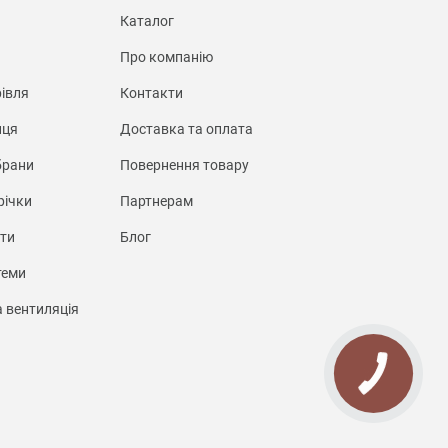
Каталог
Про компанію
івля
Контакти
иця
Доставка та оплата
брани
Повернення товару
річки
Партнерам
нти
Блог
теми
а вентиляція