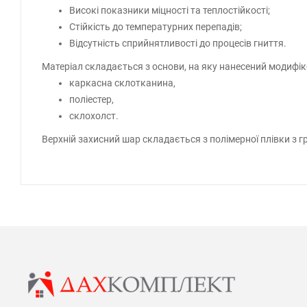
Високі показники міцності та теплостійкості;
Стійкість до температурних перепадів;
Відсутність сприйнятливості до процесів гниття.
Матеріал складається з основи, на яку нанесений модифіко
каркасна склотканина,
поліестер,
склохолст.
Верхній захисний шар складається з полімерної плівки з 