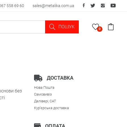
067 558 69 60
sales@metalika.com.ua
ПОШУК
0
ДОСТАВКА
Нова Пошта
основи без
Самовивіз
сті
Делівері, CAT
Кур'єрська доставка
ОПЛАТА