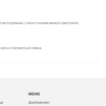
и застосування, у якості основи можуть виступати:
 легко стоплюється плівка.
Ы
МЕНЮ
ця
ДахКомплект