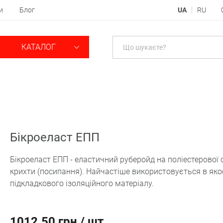
и
Блог
UA
RU
КАТАЛОГ
Бікроеласт ЕПП
Бікроеласт ЕПП - еластичний руберойд на поліестерової 
крихти (посипання). Найчастіше використовується в яко
підкладкового ізоляційного матеріалу.
1012.50 грн / шт