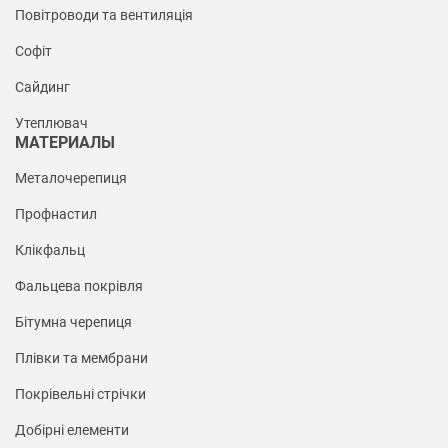
Повітроводи та вентиляція
Софіт
Сайдинг
Утеплювач
МАТЕРИАЛЫ
Металочерепиця
Профнастил
Клікфальц
Фальцева покрівля
Бітумна черепиця
Плівки та мембрани
Покрівельні стрічки
Добірні елементи