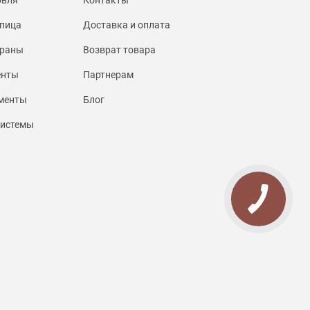
пица
Доставка и оплата
браны
Возврат товара
енты
Партнерам
менты
Блог
системы