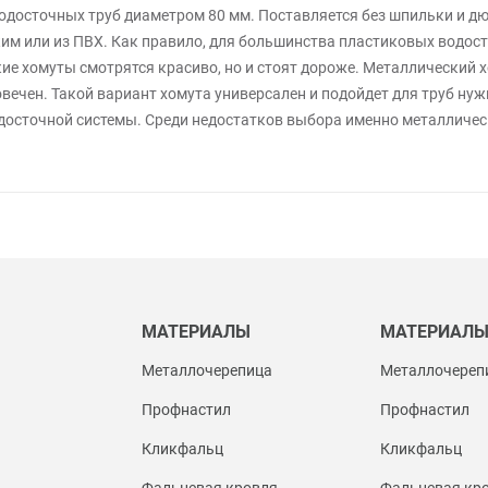
одосточных труб диаметром 80 мм. Поставляется без шпильки и дюб
им или из ПВХ. Как правило, для большинства пластиковых водос
кие хомуты смотрятся красиво, но и стоят дороже. Металлический
говечен. Такой вариант хомута универсален и подойдет для труб ну
досточной системы. Среди недостатков выбора именно металличес
МАТЕРИАЛЫ
МАТЕРИАЛ
Металлочерепица
Металлочереп
Профнастил
Профнастил
Кликфальц
Кликфальц
Фальцевая кровля
Фальцевая кр