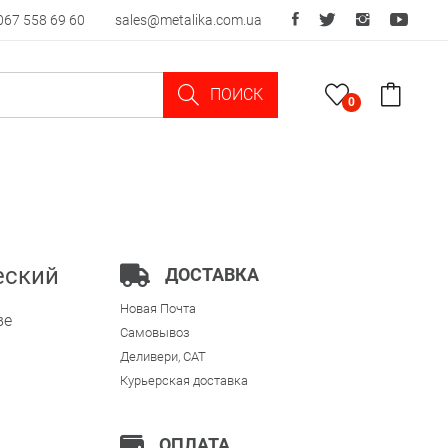
067 558 69 60
sales@metalika.com.ua
ПОИСК
0
еский
ДОСТАВКА
Новая Почта
ве
Самовывоз
Деливери, CAT
Курьерская доставка
ОПЛАТА