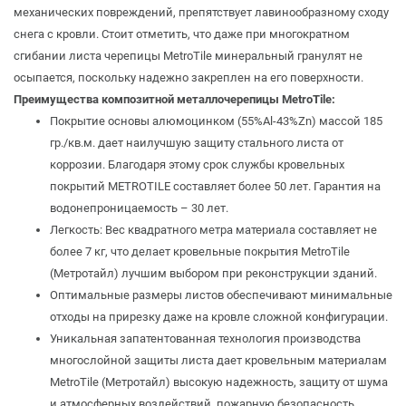
механических повреждений, препятствует лавинообразному сходу
снега с кровли. Стоит отметить, что даже при многократном
сгибании листа черепицы MetroTile минеральный гранулят не
осыпается, поскольку надежно закреплен на его поверхности.
Преимущества композитной металлочерепицы MetroTile:
Покрытие основы алюмоцинком (55%Al-43%Zn) массой 185
гр./кв.м. дает наилучшую защиту стального листа от
коррозии. Благодаря этому срок службы кровельных
покрытий METROTILE составляет более 50 лет. Гарантия на
водонепроницаемость – 30 лет.
Легкость: Вес квадратного метра материала составляет не
более 7 кг, что делает кровельные покрытия MetroTile
(Метротайл) лучшим выбором при реконструкции зданий.
Оптимальные размеры листов обеспечивают минимальные
отходы на прирезку даже на кровле сложной конфигурации.
Уникальная запатентованная технология производства
многослойной защиты листа дает кровельным материалам
MetroTile (Метротайл) высокую надежность, защиту от шума
и атмосферных воздействий, пожарную безопасность,