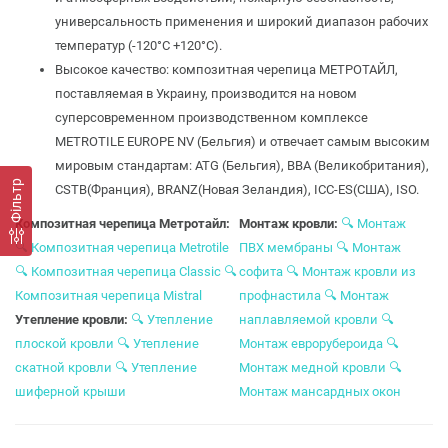
универсальность применения и широкий диапазон рабочих
температур (-120°C +120°C).
Высокое качество: композитная черепица МЕТРОТАЙЛ,
поставляемая в Украину, производится на новом
суперсовременном производственном комплексе
METROTILE EUROPE NV (Бельгия) и отвечает самым высоким
мировым стандартам: ATG (Бельгия), BBA (Великобритания),
Фільтр
CSTB(Франция), BRANZ(Новая Зеландия), ICC-ES(США), ISO.
Композитная черепица Метротайл:
Монтаж кровли:
🔍
Монтаж
🔍
Композитная черепица Metrotile
ПВХ мембраны
🔍
Монтаж
🔍
Композитная черепица Сlassic
🔍
софита
🔍
Монтаж кровли из
Композитная черепица Mistral
профнастила
🔍
Монтаж
Утепление кровли:
🔍
Утепление
наплавляемой кровли
🔍
плоской кровли
🔍
Утепление
Монтаж еврорубероида
🔍
скатной кровли
🔍
Утепление
Монтаж медной кровли
🔍
шиферной крыши
Монтаж мансардных окон