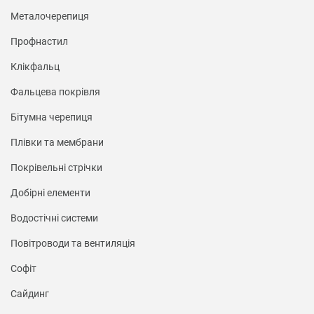
Металочерепиця
Профнастил
Клікфальц
Фальцева покрівля
Бітумна черепиця
Плівки та мембрани
Покрівельні стрічки
Добірні елементи
Водостічні системи
Повітроводи та вентиляція
Софіт
Сайдинг