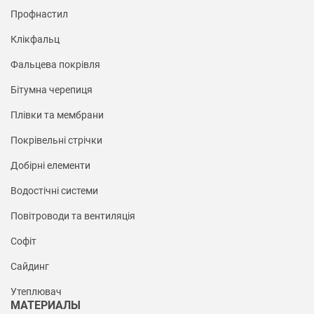
Профнастил
Клікфальц
Фальцева покрівля
Бітумна черепиця
Плівки та мембрани
Покрівельні стрічки
Добірні елементи
Водостічні системи
Повітроводи та вентиляція
Софіт
Сайдинг
Утеплювач
МАТЕРИАЛЫ