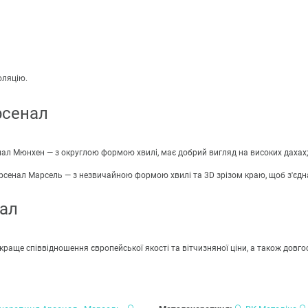
оляцію.
рсенал
нал Мюнхен — з округлою формою хвилі, має добрий вигляд на високих даха
Арсенал Марсель — з незвичайною формою хвилі та 3D зрізом краю, щоб з'єд
ал
краще співвідношення європейської якості та вітчизняної ціни, а також довг