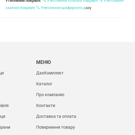
Утеплення покрівлі:
🔍
Утеплення плоскої покрівлі
🔍
Утеплення
скатної покрівлі
🔍
Утеплення шиферного д
аху
Ы
МЕНЮ
ця
ДахКомплект
Каталог
Про компанію
івля
Контакти
иця
Доставка та оплата
брани
Повернення товару