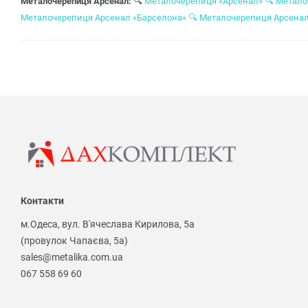
Металочерепиця Арсенал:
🔍
Металочерепиця «Арсенал»
🔍
Метало
Металочерепиця Арсенал «Барселона»
🔍
Металочерепиця Арсена
Контакти
м.Одеса, вул. В'ячеслава Кирилова, 5а
(провулок Чапаєва, 5а)
sales@metalika.com.ua
067 558 69 60