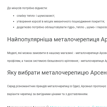
До мінусів потрібно віднести:
слабку тепло- і шумозахист;
утворення корозії в місцях механічного пошкодження покриття;
додатково потрібно облаштовувати гідро-, тепло -, шумо- і пароіз
Найпопулярніша металочерепиця А
Моделі, які можна замовити в нашому магазині: - металочерепиця Арсе
профілем, а також системою безшовного кріплення; - металочерепиця 
Яку вибрати металочерепицю Арсен
Серед різноманітних брендів металочерепиці в Одесі, Арсенал пропонує 
варіанти черепиці за вигідними цінами та з доставленням.