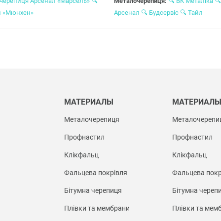
черепиця Арсенал «Марсель»
🔍
Металочерепиця:
🔍
ВК Металіка
🔍
л «Мюнхен»
Арсенал
🔍
Будсервіс
🔍
Тайл
МАТЕРИАЛЫ
МАТЕРИАЛ
Металочерепиця
Металочерепи
Профнастил
Профнастил
Клікфальц
Клікфальц
Фальцева покрівля
Фальцева покр
Бітумна черепиця
Бітумна череп
Плівки та мембрани
Плівки та мем