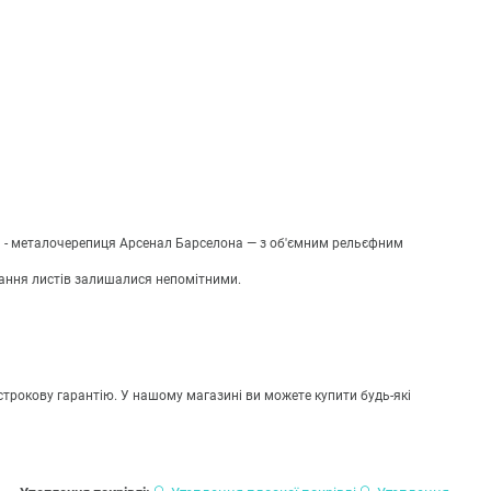
х; - металочерепиця Арсенал Барселона — з об'ємним рельєфним
нання листів залишалися непомітними.
острокову гарантію. У нашому магазині ви можете купити будь-які