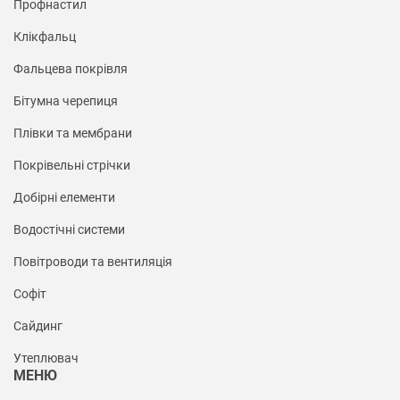
Профнастил
Клікфальц
Фальцева покрівля
Бітумна черепиця
Плівки та мембрани
Покрівельні стрічки
Добірні елементи
Водостічні системи
Повітроводи та вентиляція
Софіт
Сайдинг
Утеплювач
МЕНЮ