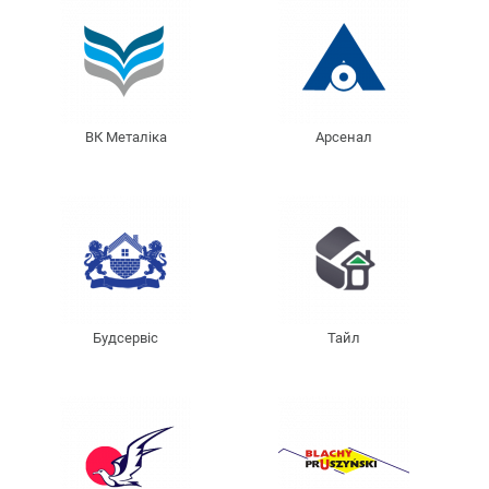
ВК Металіка
Арсенал
Будсервіс
Тайл