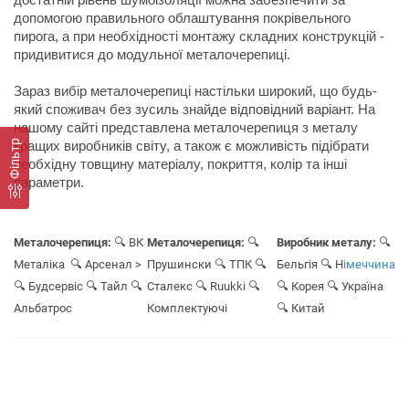
допомогою правильного облаштування покрівельного 
пирога, а при необхідності монтажу складних конструкцій - 
придивитися до модульної металочерепиці.
Зараз вибір металочерепиці настільки широкий, що будь-
який споживач без зусиль знайде відповідний варіант. На 
нашому сайті представлена металочерепиця з металу 
Фільтр
кращих виробників світу, а також є можливість підібрати 
необхідну товщину матеріалу, покриття, колір та інші 
Металочерепиця:
🔍 ВК
Металочерепиця:
🔍
Виробник металу:
🔍
Металіка
🔍 Арсенал
>
Прушински
🔍 ТПК
🔍
Бельгія
🔍 Н
імеччина
🔍 Будсервіс
🔍 Тайл
🔍
Сталекс
🔍 Ruukki
🔍
🔍 Корея
🔍 Україна
Альбатрос
Комплектуюч
і
🔍 Китай