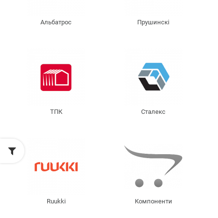
Альбатрос
Прушинскі
ТПК
Сталекс
Ruukki
Компоненти