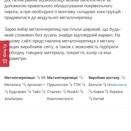
допомогою правильного облаштування покрівельного 
пирога, а при необхідності монтажу складних конструкцій - 
придивитися до модульної металочерепиці.
Зараз вибір металочерепиці настільки широкий, що будь-
який споживач без зусиль знайде відповідний варіант. На 
нашому сайті представлена металочерепиця з металу 
Фільтр
кращих виробників світу, а також є можливість підібрати 
необхідну товщину матеріалу, покриття, колір та інші 
Металочерепиця:
🔍 ВК
Металочерепиця:
🔍
Виробник металу:
🔍
Металіка
🔍 Арсенал
>
Прушински
🔍 ТПК
🔍
Бельгія
🔍 Н
імеччина
🔍 Будсервіс
🔍 Тайл
🔍
Сталекс
🔍 Ruukki
🔍
🔍 Корея
🔍 Україна
Альбатрос
Комплектуюч
і
🔍 Китай