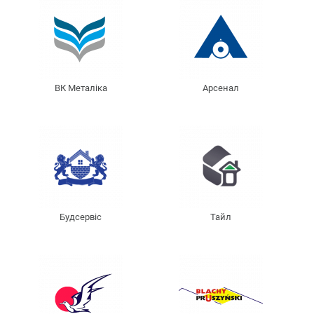
ВК Металіка
Арсенал
Будсервіс
Тайл