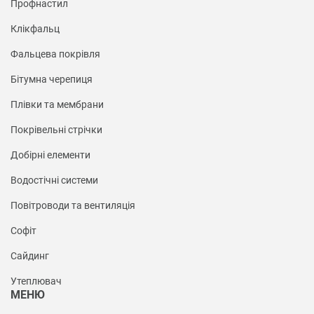
Профнастил
Клікфальц
Фальцева покрівля
Бітумна черепиця
Плівки та мембрани
Покрівельні стрічки
Добірні елементи
Водостічні системи
Повітроводи та вентиляція
Софіт
Сайдинг
Утеплювач
МЕНЮ