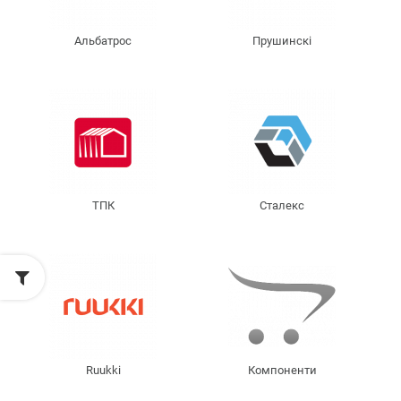
Альбатрос
Прушинскі
ТПК
Сталекс
Ruukki
Компоненти