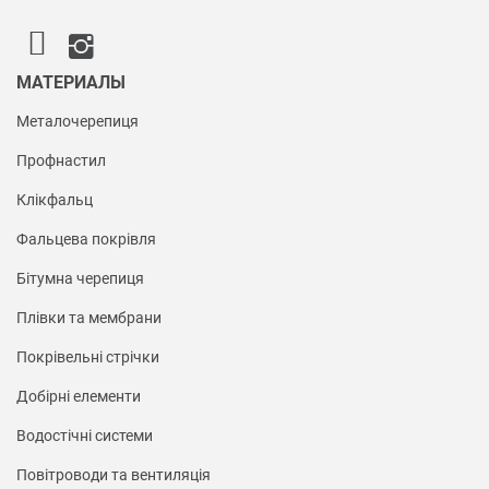
МАТЕРИАЛЫ
Металочерепиця
Профнастил
Клікфальц
Фальцева покрівля
Бітумна черепиця
Плівки та мембрани
Покрівельні стрічки
Добірні елементи
Водостічні системи
Повітроводи та вентиляція