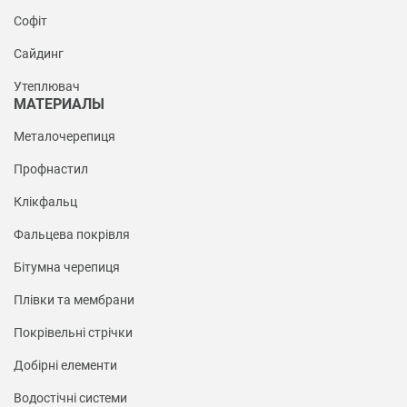
Софіт
Сайдинг
Утеплювач
МАТЕРИАЛЫ
Металочерепиця
Профнастил
Клікфальц
Фальцева покрівля
Бітумна черепиця
Плівки та мембрани
Покрівельні стрічки
Добірні елементи
Водостічні системи